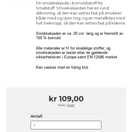
Fin smokkekjede i bomuldsstoff fra
Smallstuff.
Smokkekjeden har en rund
silikonring, så den kan settes fast på smokker
både med og uten ring, og en metallklips med
hvit treknopp, så den kan settes fast på klærne.
Smokkekjeden er ca. 20 cm. lang og er fremstilt av
100 % bomuld.
Alle materialer er fri for skadelige stoffer, og
smokkekjeden er testet etter de gjeldende
sikkerhetskrav i Europa samt EN-12586 merket.
Kan vaskes med en fuktig klut.
kr 109,00
Ekskl.
Frakt
Antall