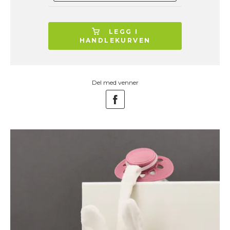
LEGG I
HANDLEKURVEN
Del med venner