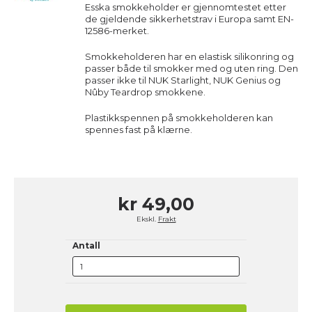
Esska smokkeholder er gjennomtestet etter
de gjeldende sikkerhetstrav i Europa samt EN-
12586-merket.
Smokkeholderen har en elastisk silikonring og
passer både til smokker med og uten ring. Den
passer ikke til NUK Starlight, NUK Genius og
Nûby Teardrop smokkene.
Plastikkspennen på smokkeholderen kan
spennes fast på klærne.
kr 49,00
Ekskl.
Frakt
Antall