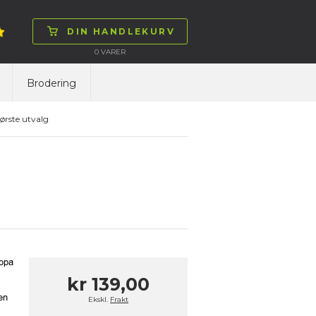
DIN HANDLEKURV
0
VARER
Brodering
ørste utvalg
ropa
kr 139,00
en
Ekskl.
Frakt