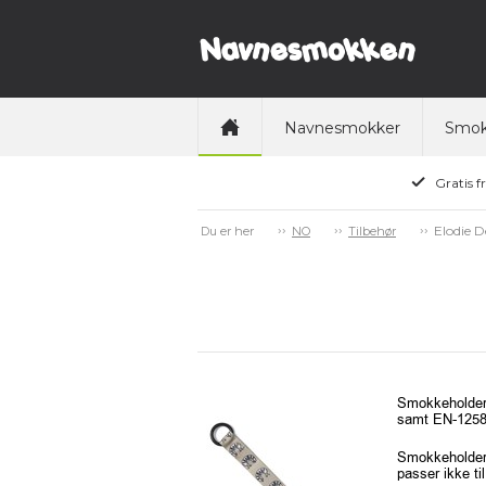
Navnesmokker
Smok
Gratis f
Elodie D
Du er her
NO
Tilbehør
Smokkeholdere
samt EN-1258
Smokkeholdere
passer ikke t