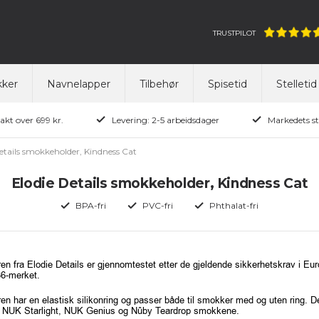
TRUSTPILOT
ker
Navnelapper
Tilbehør
Spisetid
Stelletid
rakt over 699 kr.
Levering: 2-5 arbeidsdager
Markedets st
etails smokkeholder, Kindness Cat
Elodie Details smokkeholder, Kindness Cat
BPA-fri
PVC-fri
Phthalat-fri
n fra Elodie Details er gjennomtestet etter de gjeldende sikkerhetskrav i Eu
6-merket.
n har en elastisk silikonring og passer både til smokker med og uten ring. D
il NUK Starlight, NUK Genius og Nûby Teardrop smokkene.