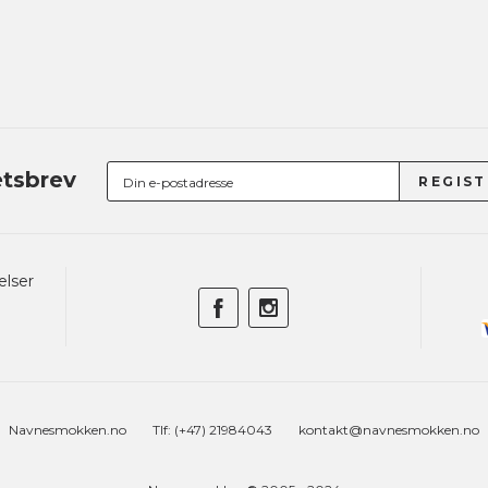
tsbrev
elser
Navnesmokken.no
Tlf: (+47) 21984043
kontakt@navnesmokken.no