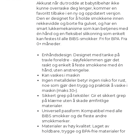
Akkurat når du trodde at babytilbehør ikke
kunne overraske deg lenger, kommer en
favoritt tilbake i en ny og oppdatert versjon.
Den er designet for å holde smokkene innen
rekkevidde og borte fra gulvet, og har en
smart lukkemekanisme som kan betjenes med
én hånd og en fleksibel silikonring som enkelt
kan festes til alle BIBS-smokker. Fri for BPA. Fra
0+ måneder.
Enhåndsdesign: Designet med tanke på
travle foreldre - sløyfeklemmen gjør det
raskt og enkelt å feste smokkene med én
hånd, uten anstrengelse.
Kan vaskes i maskin
Ingen metalldeler betyr ingen risiko for rust,
noe som gjør den trygg og praktisk å vaske i
maskin (maks 30◦).
Sikkert grep på tekstiler: Gir et sikkert grep
på klærne uten å skade ømfintlige
materialer.
Universell passform: Kompatibel med alle
BIBS smokker og de fleste andre
smokkmerker.
Materialer av høy kvalitet: Laget av
holdbare, trygge og BPA-frie materialer for