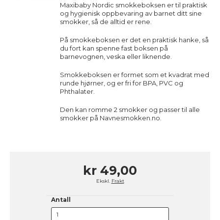
Maxibaby Nordic smokkeboksen er til praktisk
og hygienisk oppbevaring av barnet ditt sine
smokker, så de alltid er rene.
På smokkeboksen er det en praktisk hanke, så
du fort kan spenne fast boksen på
barnevognen, veska eller liknende.
Smokkeboksen er formet som et kvadrat med
runde hjørner, og er fri for BPA, PVC og
Phthalater.
Den kan romme 2 smokker og passer til alle
smokker på Navnesmokken.no.
kr 49,00
Ekskl.
Frakt
Antall