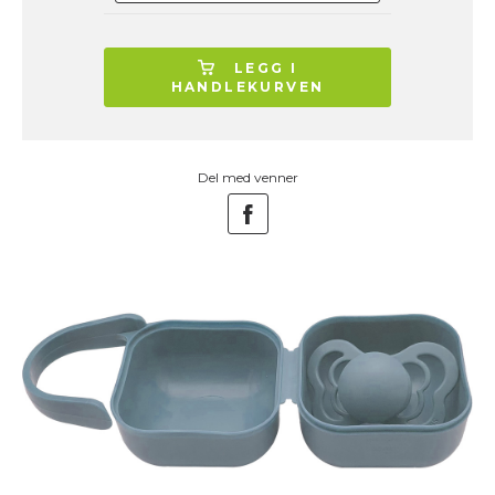
LEGG I
HANDLEKURVEN
Del med venner