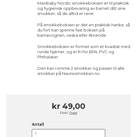
Maxibaby Nordic smokkeboksen er til praktisk
og hygienisk oppbevaring av barnet ditt sine
smokker, så de alltid er rene.
På smokkeboksen er det en praktisk hanke, så
du fort kan spenne fast boksen på
barnevognen, veska eller liknende.
Smokkeboksen er formet som et kvadrat med
runde hjørner, og er fri for BPA, PVC og
Phthalater.
Den kan romme 2 smokker og passer til alle
smokker på Navnesmokken.no.
kr 49,00
Ekskl.
Frakt
Antall