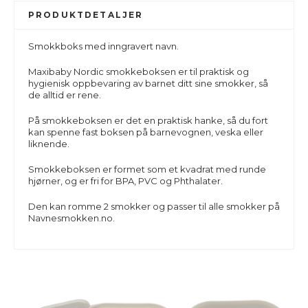
PRODUKTDETALJER
Smokkboks med inngravert navn.
Maxibaby Nordic smokkeboksen er til praktisk og
hygienisk oppbevaring av barnet ditt sine smokker, så
de alltid er rene.
På smokkeboksen er det en praktisk hanke, så du fort
kan spenne fast boksen på barnevognen, veska eller
liknende.
Smokkeboksen er formet som et kvadrat med runde
hjørner, og er fri for BPA, PVC og Phthalater.
Den kan romme 2 smokker og passer til alle smokker på
Navnesmokken.no.