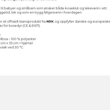
e til babyer og småbarn som ønsker både koseklut og lekevenn i ett.
leggetid, lek og som en trygg følgesvenn i hverdagen.
 et offisielt lisensprodukt fra
NRK
og oppfyller danske og europeisk
av for kosedyr (CE & EN71).
e
elboa – 100 % polyester
5 cm x 35 cm + hjørner
vask ved 30 °C