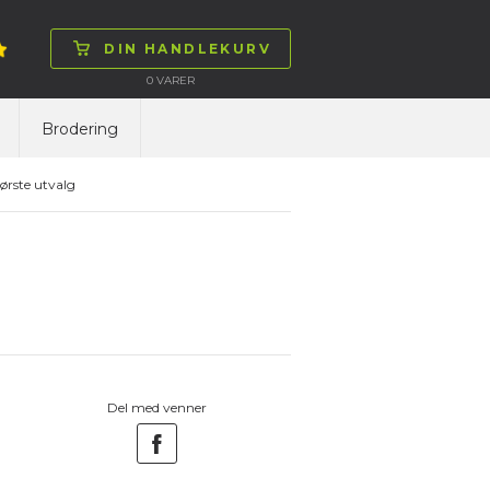
DIN HANDLEKURV
0
VARER
Brodering
ørste utvalg
Del med venner