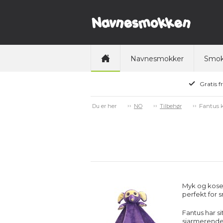
Navnesmokker
Smok
Gratis f
Fantus ko
Du er her
NO
Tilbehør
Myk og kosel
perfekt for 
Fantus har s
sjarmerende 