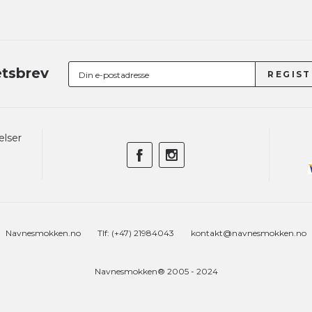
tsbrev
elser
Navnesmokken.no
Tlf: (+47) 21984043
kontakt@navnesmokken.no
Navnesmokken® 2005 - 2024