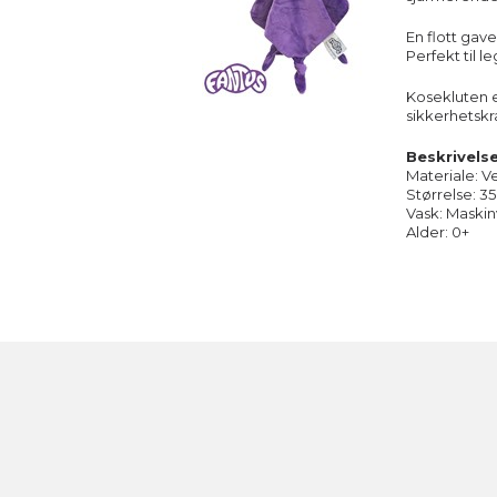
En flott gav
Perfekt til 
Kosekluten er
sikkerhetskr
Beskrivels
Materiale: V
Størrelse: 3
Vask: Maskin
Alder: 0+