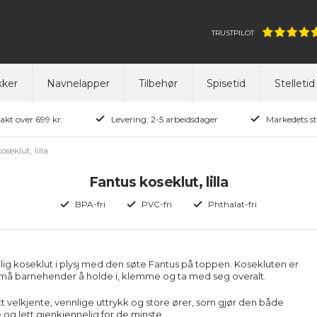
TRUSTPILOT
ker
Navnelapper
Tilbehør
Spisetid
Stelletid
rakt over 699 kr.
Levering: 2-5 arbeidsdager
Markedets st
seklut, lilla
Fantus koseklut, lilla
BPA-fri
PVC-fri
Phthalat-fri
ig koseklut i plysj med den søte
Fantus
på toppen. Kosekluten er
små barnehender å holde i, klemme og ta med seg overalt.
itt velkjente, vennlige uttrykk og store ører, som gjør den både
og lett gjenkjennelig for de minste.