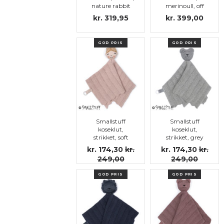
nature rabbit
merinoull, off
white rabbit
kr. 319,95
kr. 399,00
GOD PRIS
GOD PRIS
Smallstuff
Smallstuff
koseklut,
koseklut,
strikket, soft
strikket, grey
rose ballerina
melange teddy
kr. 174,30
kr.
kr. 174,30
kr.
249,00
249,00
GOD PRIS
GOD PRIS