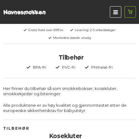
Gratis frakt over 699 kr.
Levering: 2-5 arbeidsdager
Markedets største utvalg
Tilbehør
BPA-fri
PVC-fri
Phthalat-fri
Her finner du tilbehør så som smokkebokser, kosekluter,
smokkekjeder og biteringer.
Alle produktene er av høy kvalitet og gjennomtestet etter de
europeiske sikkerhetskrav for babyutstyr.
TILBEHØR
Kosekluter