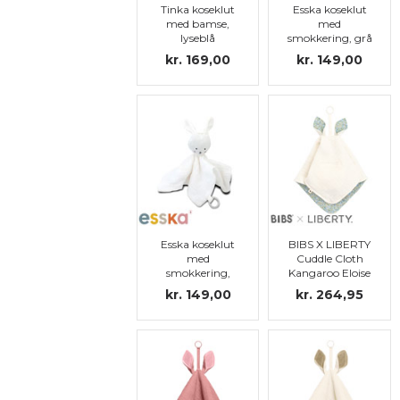
Tinka koseklut
Esska koseklut
med bamse,
med
lyseblå
smokkering, grå
elefant
kr. 169,00
kr. 149,00
Esska koseklut
BIBS X LIBERTY
med
Cuddle Cloth
smokkering,
Kangaroo Eloise
hvit kanin
Ivory
kr. 149,00
kr. 264,95