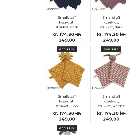
Smallstuff
Smallstuff
koseklut,
koseklut,
strikket, dark
strikket, dark
denim lion
rose teddy
kr. 174,30
kr.
kr. 174,30
kr.
249,00
249,00
GOD PRIS
GOD PRIS
Smallstuff
Smallstuff
koseklut,
koseklut,
strikket, Lion
strikket, Rabbit
Hazel
Powder
kr. 174,30
kr.
kr. 174,30
kr.
249,00
249,00
GOD PRIS