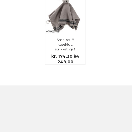
Smallstuff
koseklut,
strikket, grå
kr. 174,30
kr.
249,00