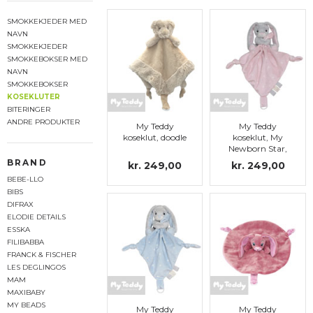
SMOKKEKJEDER MED
NAVN
SMOKKEKJEDER
SMOKKEBOKSER MED
NAVN
SMOKKEBOKSER
KOSEKLUTER
BITERINGER
ANDRE PRODUKTER
My Teddy
My Teddy
koseklut, doodle
koseklut, My
Newborn Star,
kanin, rosa
BRAND
kr. 249,00
kr. 249,00
BEBE-LLO
BIBS
DIFRAX
ELODIE DETAILS
ESSKA
FILIBABBA
FRANCK & FISCHER
LES DEGLINGOS
MAM
MAXIBABY
MY BEADS
My Teddy
My Teddy