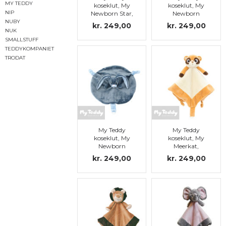
MY TEDDY
koseklut, My
koseklut, My
NIP
Newborn Star,
Newborn
kanin, blå
Collection, rosa
NUBY
kr. 249,00
kr. 249,00
kanin
NUK
SMALLSTUFF
TEDDYKOMPANIET
TRODAT
My Teddy
My Teddy
koseklut, My
koseklut, My
Newborn
Meerkat,
Collection, blå
lysebrun
kr. 249,00
kr. 249,00
kanin