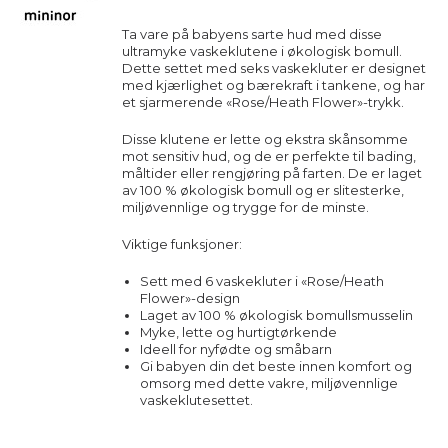
Ta vare på babyens sarte hud med disse
ultramyke vaskeklutene i økologisk bomull.
Dette settet med seks vaskekluter er designet
med kjærlighet og bærekraft i tankene, og har
et sjarmerende «Rose/Heath Flower»-trykk.
Disse klutene er lette og ekstra skånsomme
mot sensitiv hud, og de er perfekte til bading,
måltider eller rengjøring på farten. De er laget
av 100 % økologisk bomull og er slitesterke,
miljøvennlige og trygge for de minste.
Viktige funksjoner:
Sett med 6 vaskekluter i «Rose/Heath
Flower»-design
Laget av 100 % økologisk bomullsmusselin
Myke, lette og hurtigtørkende
Ideell for nyfødte og småbarn
Gi babyen din det beste innen komfort og
omsorg med dette vakre, miljøvennlige
vaskeklutesettet.