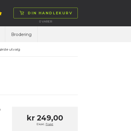
DIN HANDLEKURV
0
VARER
Brodering
ørste utvalg
n
kr 249,00
Ekskl.
Frakt