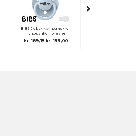
BIBS De Lux Navnesmokker,
BIBS Couture Navnesm
runde, silikon, one size
anatomiske, latex, s
kr. 169,15
kr. 199,00
kr. 169,15
kr. 19