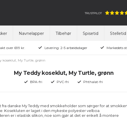
TRUSTPILOT
ker
Navnelapper
Tilbehør
Spisetid
Stelletid
rakt over 699 kr.
Levering: 2-5 arbeidsdager
Markedets st
 koseklut, My Turtle, grønn
My Teddy koseklut, My Turtle, grønn
BPA-fri
PVC-fri
Phthalat-fri
t fra danske My Teddy med smokkeholder som sørger for at smokke
rte. Kosekluten er laget i den mykeste polyester velboa.
en er i elastisk silikon, noe som gjør at det er enkelt å montere