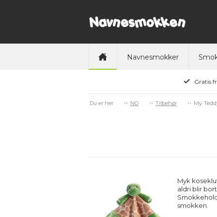
Navnesmokker
Smok
Gratis f
My Teddy
Du er her
NO
Tilbehør
Myk koseklu
aldri blir bo
Smokkeholder
smokken.