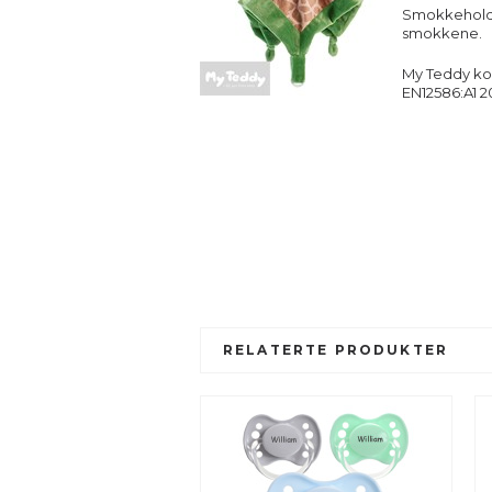
Smokkeholder
smokkene.
My Teddy ko
EN12586:A1 20
RELATERTE PRODUKTER