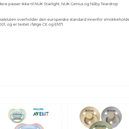
e passer ikke til NUK Starlight, NUK Genius og Nûby Teardrop
sekluten overholder den europeiske standard innenfor smokkehold
01, og er testet i følge CE og EN71.