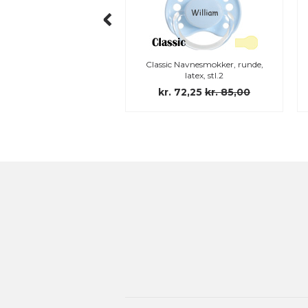
upreme Navnesmokker,
Classic Navnesmokker, runde,
silikon, str. 1
latex, stl.2
 152,15
kr. 179,00
kr. 72,25
kr. 85,00