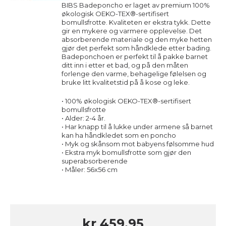
BIBS Badeponcho er laget av premium 100%
økologisk OEKO-TEX®-sertifisert
bomullsfrotte. Kvaliteten er ekstra tykk. Dette
gir en mykere og varmere opplevelse. Det
absorberende materiale og den myke hetten
gjør det perfekt som håndklede etter bading.
Badeponchoen er perfekt til å pakke barnet
ditt inn i etter et bad, og på den måten
forlenge den varme, behagelige følelsen og
bruke litt kvalitetstid på å kose og leke.
• 100% økologisk OEKO-TEX®-sertifisert
bomullsfrotte
• Alder: 2-4 år.
•
Har knapp til å lukke under armene så barnet
kan ha håndkledet som en poncho
• Myk og skånsom mot babyens følsomme hud
• Ekstra myk bomullsfrotte som gjør den
superabsorberende
• Måler: 56x56 cm
kr 459,95