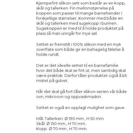
Kjempefint silikon-sett som består av en kopp,
skål og tallerken. Fin mellomstørrelse på
koppen som passer til mange barnehender i
forskjellige størrelser. Kommer med både en
skål og tallerken med sugekopp i bunnen.
Sugekoppen er med til å holde produktet på
plass så man unngår for mye søl.
Settet er fremstilt i 100% silikon med en myk
overflate som både gir en behagelig følelse å
holde rundt.
Det er det ideelle settet til en barnefamilie
hvor det både skal se fint ut, men samtidig skal
være praktisk. Derfor tåler produktet også å bli
mistet på gulvet.
Når det skal gå fort tåler silikon-serien vår både
ovn, mikroovn og oppvaskmaskin.
Settet er også en opplagt mulighet som gave.
Mål: Tallerken: Ø 190 mm.,
H 50 mm.
Skål: Ø 150 mm., H 70 mm.
Kopp: Ø 70 mm., H 70 mm.