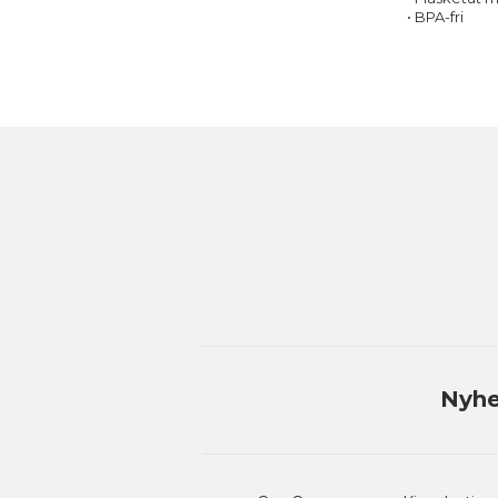
• BPA-fri
Nyhe