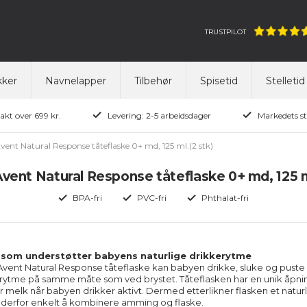
TRUSTPILOT
ker
Navnelapper
Tilbehør
Spisetid
Stelletid
rakt over 699 kr.
Levering: 2-5 arbeidsdager
Markedets st
Avent Natural Response tåteflaske 0+ md, 125 ml.(2 stk)
Avent Natural Response tåteflaske 0+ md, 125 m
BPA-fri
PVC-fri
Phthalat-fri
 som understøtter babyens naturlige drikkerytme
Avent Natural Response tåteflaske kan babyen drikke, sluke og puste 
e rytme på samme måte som ved brystet. Tåteflasken har en unik åpni
ir melk når babyen drikker aktivt. Dermed etterlikner flasken et naturl
r derfor enkelt å kombinere amming og flaske.