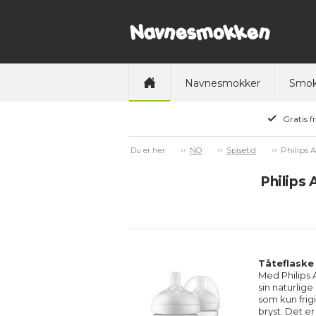
Navnesmokker
Smok
Gratis f
Philips 
Du er her
NO
Spisetid
Philips 
Tåteflaske
Med Philips 
sin naturlig
som kun frig
bryst. Det e