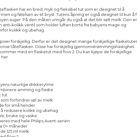
eflasken har en bred, myk og fleksibel tut som er designet til å
rmen og følelsen av et bryst. Tutens åpning er også designet til kun å f
yen suger. På den måten unngår du også at det blir sølt melk. Den er
 anti-kolikk ventil som holder luften borte fra babyens mage og
rfor kolikk og ubehag.
piser forskjellig. Derfor er det designet mange forskjellige flasketuter 
onse tåteflasken. Disse har forskjellig gjennomstrømmingshastighet.
kommer med en flasketut med flow 2. Du kan kjøpe de forskjellige
e
her.
byens naturlige drikkerytme
kombinere amming og flaske
 tut
t som forhindrer søl av melk
lde for små hender
il å redusere kolikk og ubehag
mle, bruke og vaske
eres med hele Philips Avent-serien
 fra 0+ måneder
lde 125 ml melk
med flow 2