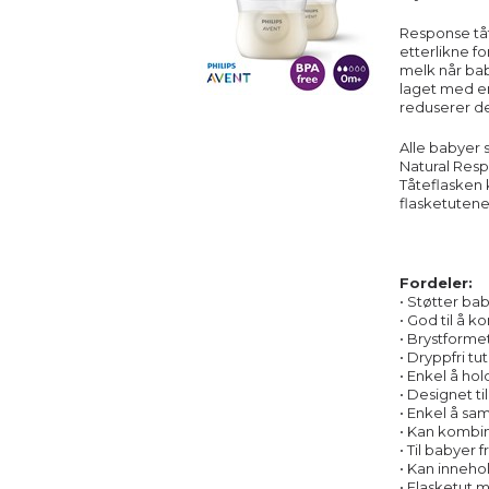
Response tåt
etterlikne fo
melk når bab
laget med en
reduserer de
Alle babyer s
Natural Resp
Tåteflasken 
flasketuten
Fordeler:
• Støtter ba
• God til å 
• Brystformet
• Dryppfri tu
• Enkel å ho
• Designet t
• Enkel å sa
• Kan kombin
• Til babyer
• Kan inneho
• Flasketut 