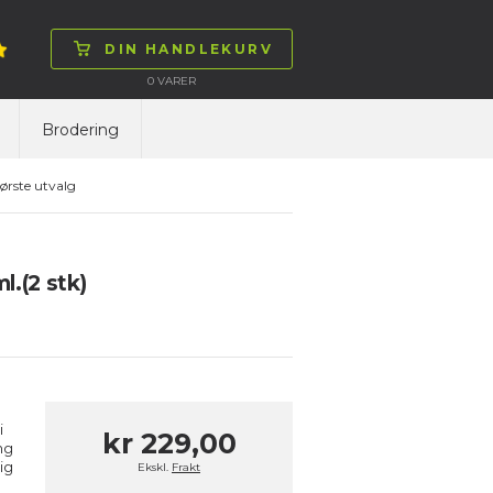
DIN HANDLEKURV
0
VARER
Brodering
ørste utvalg
l.(2 stk)
i
kr 229,00
ng
ig
Ekskl.
Frakt