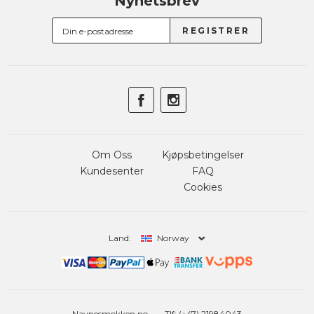
Nyhetsbrev
Om Oss
Kjøpsbetingelser
Kundesenter
FAQ
Cookies
Land:
Norway
Navnesmokken.no
Tlf: (+47) 21984043