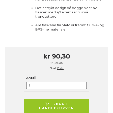
Det er trykt design på begge sider av
flasken med søte temaer til små
trendsettere.
Alle flaskene fra MAM er fremstilt i BPA- og
BPS-frie materialer.
kr 90,30
kr 129,00
Ekskl.
Frakt
Antall
LEGG I
HANDLEKURVEN