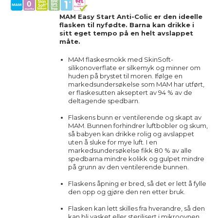
MAM Easy Start Anti-Colic er den ideelle
flasken til nyfødte. Barna kan drikke i
sitt eget tempo på en helt avslappet
måte.
MAM flaskesmokk med SkinSoft-
silikonoverflate er silkemyk og minner om
huden på brystet til moren. Ifølge en
markedsundersøkelse som MAM har utført,
er flaskesutten akseptert av 94 % av de
deltagende spedbarn.
Flaskens bunn er ventilerende og skapt av
MAM. Bunnen forhindrer luftbobler og skum,
så babyen kan drikke rolig og avslappet
uten å sluke for mye luft. I en
markedsundersøkelse fikk 80 % av alle
spedbarna mindre kolikk og gulpet mindre
på grunn av den ventilerende bunnen.
Flaskens åpning er bred, så det er lett å fylle
den opp og gjøre den ren etter bruk.
Flasken kan lett skilles fra hverandre, så den
kan bli vasket eller sterilisert i mikroovnen.