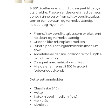
BIBS' tåteflaske er grundig designet til babyer
og foreldre. Flasken er designet med barnets
behov i sinne og er fremstilt av borsilikatglass
som er temperatur- og varmebestandig,
holdbart og mye mer.
Fremstilt av borsilikatglass som er ekstremt
holdbart og varmebestandig
Utleder ikke mikroplast i melken
Rund nippel i naturgummilateks (medium
flow)
Anbefales av danske jordmødre for å støtte
naturlig amming
Designet med antikolikk-funksjon
Alle deler er fremstilt 100 % sikkert
fødevaregodkendt
Dette sett inneholder:
Glassflaske 240 ml
Hette
1 latex nippel (medium flow)
Melkelås
Skrulokk