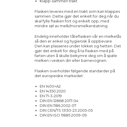
Klapp-sammen trakt
Flasken leveres med en trakt som kan klappes
sammen. Dette gjør det enkelt for deg når du
skal fylle flasken fort og enkelt opp, med
mindre søl av melk/morsmelkerstatning.
Endelig inneholder tåteflasken vår en melkelås
så den er enkel og hygienisk å oppbevare.
Den kan plasseres under lokket og hetten. Det
gjør det enkelt for deg å ta flasken med på
farten uten å skulle bekymre deg om å spøle
melken i vesken din eller barnevognen.
Flasken overholder følgende standarder på
det europeiske markedet:
EN 1400+A2
EN 14350:2020
EN 71-3-2019
DIN EN 12868 2017-04
DIN EN 1186 2002-07
DIN CEN/TS 13130-23 2005-05
DIN EN ISO 11885 2009-09