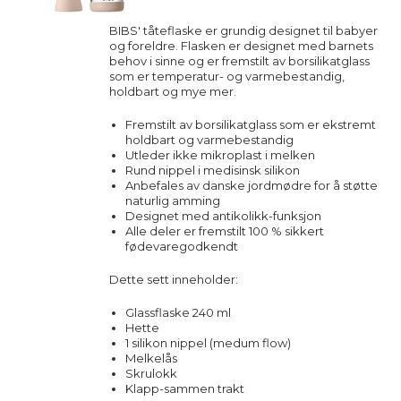
BIBS' tåteflaske er grundig designet til babyer
og foreldre. Flasken er designet med barnets
behov i sinne og er fremstilt av borsilikatglass
som er temperatur- og varmebestandig,
holdbart og mye mer.
Fremstilt av borsilikatglass som er ekstremt
holdbart og varmebestandig
Utleder ikke mikroplast i melken
Rund nippel i medisinsk silikon
Anbefales av danske jordmødre for å støtte
naturlig amming
Designet med antikolikk-funksjon
Alle deler er fremstilt 100 % sikkert
fødevaregodkendt
Dette sett inneholder:
Glassflaske 240 ml
Hette
1 silikon nippel (medum flow)
Melkelås
Skrulokk
Klapp-sammen trakt