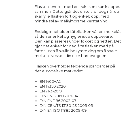
Flasken leveres med en trakt som kan klappes
sammen. Dette gjør det enkelt for deg når du
skal fylle flasken fort og enkelt opp, med
mindre søl av melk/morsmelkerstatning.
Endelig inneholder tåteflasken vår en melkelås
så den er enkel og hygienisk å oppbevare.
Den kan plasseres under lokket og hetten. Det
gjør det enkelt for deg å ta flasken med på
farten uten å skulle bekymre deg om å spøle
melken i vesken din eller barnevognen.
Flasken overholder følgende standarder på
det europeiske markedet:
EN 1400+A2
EN 14350:2020
EN 71-3-2019
DIN EN 12868 2017-04
DIN EN 1186 2002-07
DIN CEN/TS 13130-23 2005-05
DIN EN ISO 11885 2009-09