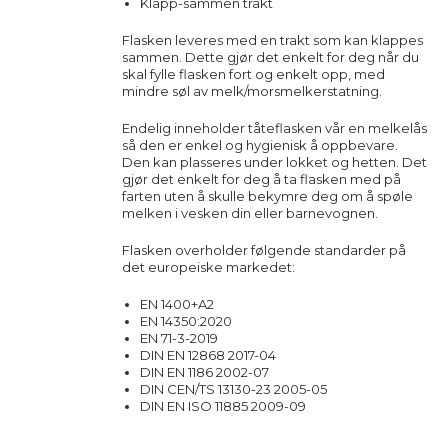
Klapp-sammen trakt
Flasken leveres med en trakt som kan klappes
sammen. Dette gjør det enkelt for deg når du
skal fylle flasken fort og enkelt opp, med
mindre søl av melk/morsmelkerstatning.
Endelig inneholder tåteflasken vår en melkelås
så den er enkel og hygienisk å oppbevare.
Den kan plasseres under lokket og hetten. Det
gjør det enkelt for deg å ta flasken med på
farten uten å skulle bekymre deg om å spøle
melken i vesken din eller barnevognen.
Flasken overholder følgende standarder på
det europeiske markedet:
EN 1400+A2
EN 14350:2020
EN 71-3-2019
DIN EN 12868 2017-04
DIN EN 1186 2002-07
DIN CEN/TS 13130-23 2005-05
DIN EN ISO 11885 2009-09