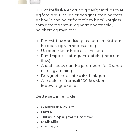
BIBS' tåteflaske er grundig designet til babyer
og foreldre. Flasken er designet med barnets
behov i sinne og er fremstilt av borsilikatglass
som er temperatur- og varmebestandig,
holdbart og mye mer.
Fremstilt av borsilikatglass som er ekstremt
holdbart og varmebestandig
Utleder ikke mikroplast i melken
Rund nippel i naturgummilateks (medium
flow)
Anbefales av danske jordmødre for å støtte
naturlig amming
Designet med antikolikk-funksjon
Alle deler er fremstilt 100 % sikkert
fødevaregodkendt
Dette sett inneholder:
Glassflaske 240 ml
Hette
1 latex nippel (medium flow)
Melkelås
Skrulokk