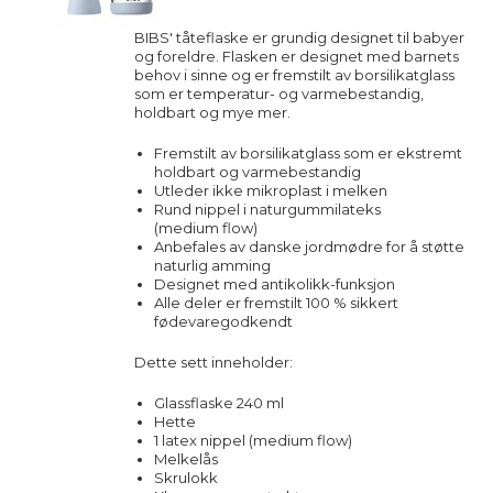
BIBS' tåteflaske er grundig designet til babyer
og foreldre. Flasken er designet med barnets
behov i sinne og er fremstilt av borsilikatglass
som er temperatur- og varmebestandig,
holdbart og mye mer.
Fremstilt av borsilikatglass som er ekstremt
holdbart og varmebestandig
Utleder ikke mikroplast i melken
Rund nippel i naturgummilateks
(medium flow)
Anbefales av danske jordmødre for å støtte
naturlig amming
Designet med antikolikk-funksjon
Alle deler er fremstilt 100 % sikkert
fødevaregodkendt
Dette sett inneholder:
Glassflaske 240 ml
Hette
1 latex nippel (medium flow)
Melkelås
Skrulokk