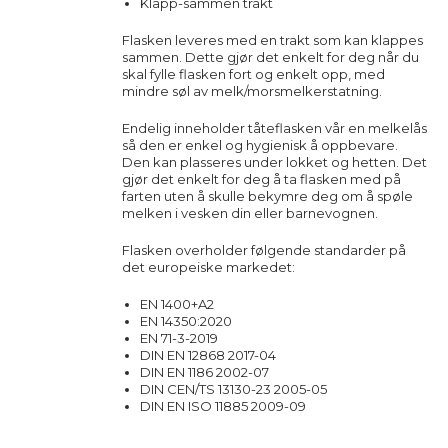
Klapp-sammen trakt
Flasken leveres med en trakt som kan klappes
sammen. Dette gjør det enkelt for deg når du
skal fylle flasken fort og enkelt opp, med
mindre søl av melk/morsmelkerstatning.
Endelig inneholder tåteflasken vår en melkelås
så den er enkel og hygienisk å oppbevare.
Den kan plasseres under lokket og hetten. Det
gjør det enkelt for deg å ta flasken med på
farten uten å skulle bekymre deg om å spøle
melken i vesken din eller barnevognen.
Flasken overholder følgende standarder på
det europeiske markedet:
EN 1400+A2
EN 14350:2020
EN 71-3-2019
DIN EN 12868 2017-04
DIN EN 1186 2002-07
DIN CEN/TS 13130-23 2005-05
DIN EN ISO 11885 2009-09