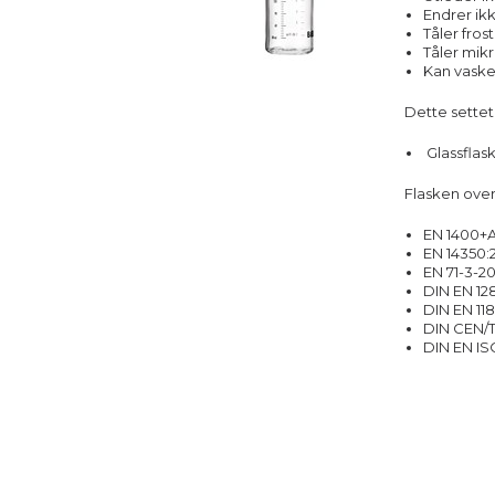
Endrer ik
Tåler frost
Tåler mik
Kan vaske
Dette settet
Glassflas
Flasken ove
EN 1400+
EN 14350:
EN 71-3-2
DIN EN 12
DIN EN 11
DIN CEN/T
DIN EN IS