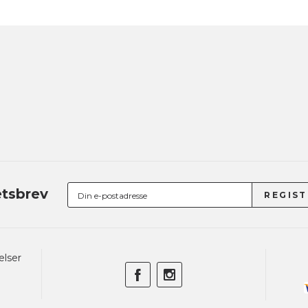
tsbrev
elser