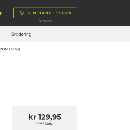
DIN HANDLEKURV
0
VARER
Brodering
ørste utvalg
kr 129,95
Ekskl.
Frakt