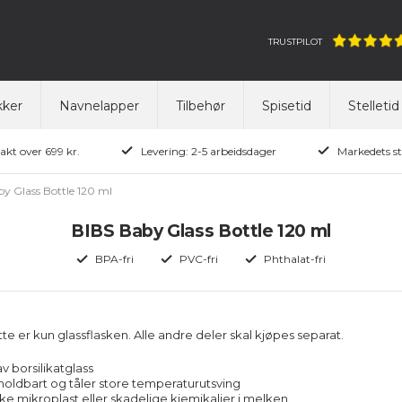
TRUSTPILOT
ker
Navnelapper
Tilbehør
Spisetid
Stelletid
rakt over 699 kr.
Levering: 2-5 arbeidsdager
Markedets st
y Glass Bottle 120 ml
BIBS Baby Glass Bottle 120 ml
BPA-fri
PVC-fri
Phthalat-fri
e er kun glassflasken. Alle andre deler skal kjøpes separat.
av borsilikatglass
holdbart og tåler store temperaturutsving
ke mikroplast eller skadelige kjemikalier i melken