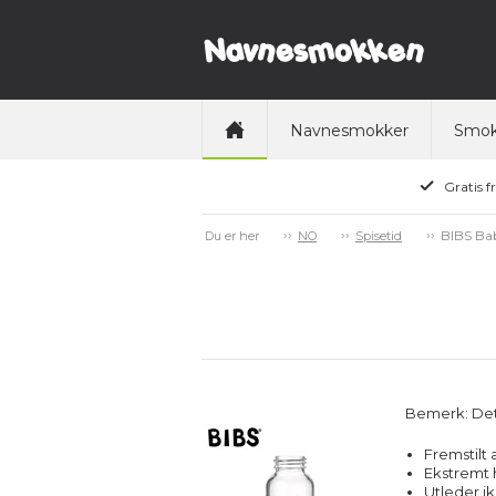
Navnesmokker
Smok
Gratis f
BIBS Bab
Du er her
NO
Spisetid
Bemerk: Dett
Fremstilt 
Ekstremt 
Utleder ik