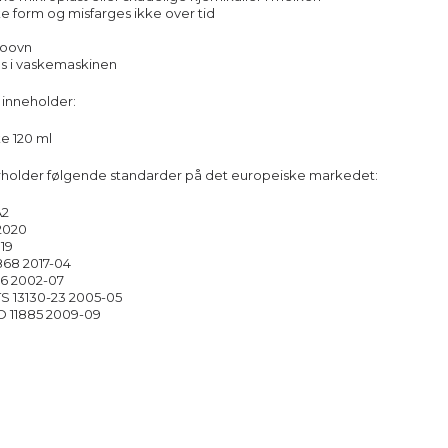
ke form og misfarges ikke over tid
roovn
s i vaskemaskinen
 inneholder:
ke 120 ml
rholder følgende standarder på det europeiske markedet:
A2
2020
019
868 2017-04
86 2002-07
S 13130-23 2005-05
O 11885 2009-09