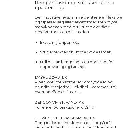
Rengjør flasker og smokker uten å
ripe dem opp.
De innovative, ekstra mye børstene er fleksible
og tilpasser seg alle flaskeformer. Den myke
smokkbørsten med strukturert overflate
rengjør smokken på innsiden.
Ekstra myk, riper ikke.
Stilig MAM-design i moteriktige farger.
Hull du kan henge børsten opp etter for
oppbevaring og tørking.
1.MYKE BØRSTER
Riper ikke, men sørger for omhyggelig og
grundig rengjøring. Fleksibel – kommer ut til
hvert område av flasken.
2.ERGONOMISK HÅNDTAK
For enkel og praktisk rengjøring.
3. BØRSTE TIL FLASKESMOKKEN
Rengjør flaskesmokken enkelt – også på
innsiden hvor det er vanskeligst å komme til.