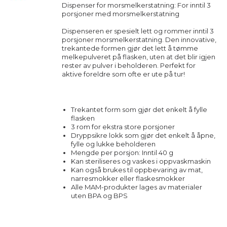
Dispenser for morsmelkerstatning: For inntil 3
porsjoner med morsmelkerstatning
Dispenseren er spesielt lett og rommer inntil 3
porsjoner morsmelkerstatning. Den innovative,
trekantede formen gjør det lett å tømme
melkepulveret på flasken, uten at det blir igjen
rester av pulver i beholderen. Perfekt for
aktive foreldre som ofte er ute på tur!
Trekantet form som gjør det enkelt å fylle
flasken
3 rom for ekstra store porsjoner
Dryppsikre lokk som gjør det enkelt å åpne,
fylle og lukke beholderen
Mengde per porsjon: Inntil 40 g
Kan steriliseres og vaskes i oppvaskmaskin
Kan også brukes til oppbevaring av mat,
narresmokker eller flaskesmokker
Alle MAM-produkter lages av materialer
uten BPA og BPS