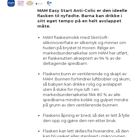
MAM Easy Start Anti-Colic er den ideelle
flasken til nyfødte. Barna kan drikke i
sitt eget tempo på en helt avslappet
måte.
MAM flaskesmokk med SkinSoft-
silikonoverflate er silkemyk og minner om
huden på brystet til moren. Ifølge en
markedsundersøkelse som MAM har utført,
er flaskesutten akseptert av 94 % av de
deltagende spedbarn.
Flaskens bunn er ventilerende og skapt av
MAM. Bunnen forhindrer luftbobler og skum,
så babyen kan drikke rolig og avslappet
uten å sluke for mye luft. I en
markedsundersøkelse fikk 80 % av alle
spedbarna mindre kolikk og gulpet mindre
på grunn av den ventilerende bunnen.
Flaskens åpning er bred, så det er lett å fylle
den opp og gjøre den ren etter bruk.
Flasken kan lett skilles fra hverandre, så den
kan bli vasket eller sterilisert i mikroovnen.