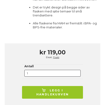
Det er trykt design på begge sider av
flasken med søte temaer til små
trendsettere.
Alle flaskene fra MAM er fremstilt i BPA- og
BPS-frie materialer.
kr 119,00
Ekskl.
Frakt
Antall
LEGG I
HANDLEKURVEN