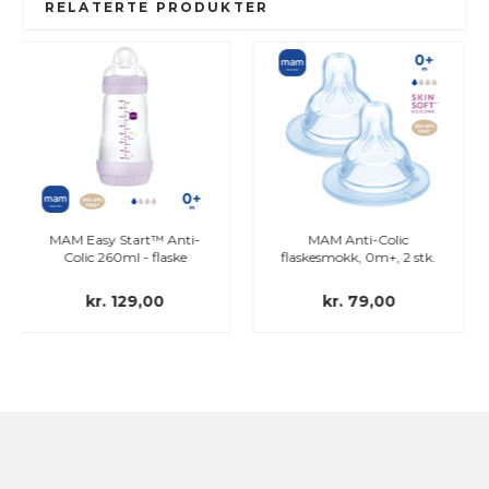
RELATERTE PRODUKTER
™ Anti-
MAM Anti-Colic
MAM Anti-Coli
flaske
flaskesmokk, 0m+, 2 stk.
flaskesmokk, 2m+, 2
00
kr. 79,00
kr. 79,00