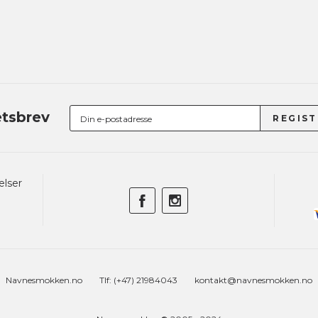
tsbrev
elser
Navnesmokken.no
Tlf: (+47) 21984043
kontakt@navnesmokken.no