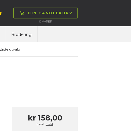
DIN HANDLEKURV
0
VARER
Brodering
ørste utvalg
kr 158,00
Ekskl.
Frakt