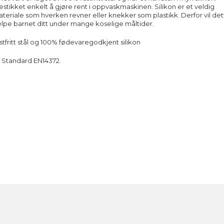
estikket enkelt å gjøre rent i oppvaskmaskinen. Silikon er et veldig
materiale som hverken revner eller knekker som plastikk. Derfor vil det
elpe barnet ditt under mange koselige måltider.
stfritt stål og 100% fødevaregodkjent silikon
 Standard EN14372.