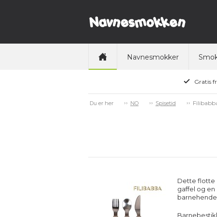
Navnesmokker
Smok
Gratis f
Filibabb
Du er her
NO
Spisetid
Dette flotte 
gaffel og en
barnehender,
Barnebestikke