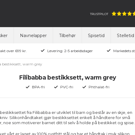
TRUSTPILOT
ker
Navnelapper
Tilbehør
Spisetid
Stelletid
rakt over 699 kr.
Levering: 2-5 arbeidsdager
Markedets st
a bestikksett, warm grey
Filibabba bestikksett, warm grey
BPA-fri
PVC-fri
Phthalat-fri
bestikksettet fra Filibabba er utviklet til barn og består av en skje, en
 kniv. Silikonhåndtaket gjør bestikksettet enkelt å håndtere for små
 noe som motiverer barnet ditt til selv å holde på bestikket og spise.
t vårt er laget av 100% rustfritt stål og har et håndtak i myk silikon.