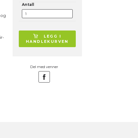
Antall
, og
LEGG I
ir-
HANDLEKURVEN
Del med venner