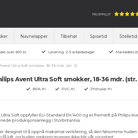
TRUSTPILOT
ker
Navnelapper
Tilbehør
Spisetid
Stelletid
rakt over 699 kr.
Levering: 2-5 arbeidsdager
Markedets st
 Avent Ultra Soft smokker, 18-36 mdr. (str. 3)
ilips Avent Ultra Soft smokker, 18-36 mdr. (str.
BPA-fri
PVC-fri
Phthalat-fri
 Ultra Soft oppfyller EU-Standard EN 1400 og er fremstilt på Philips Av
ønnede produksjonsanlegg i Storbritannia.
 er designet til å oppnå maksimal ventilering, så den følsomme huden t
 få luft, og huden omkring munnen ikke blir våt og irritert.