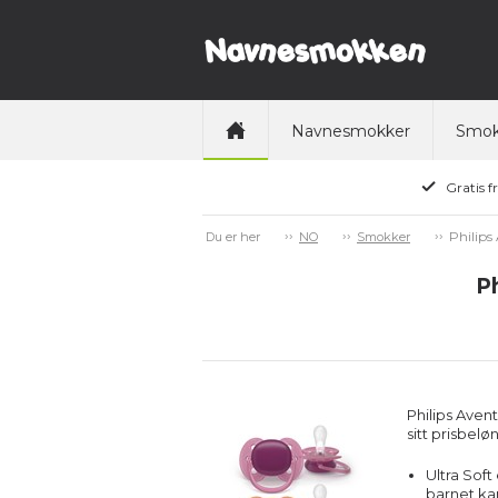
Navnesmokker
Smok
Gratis f
Philips
Du er her
NO
Smokker
Ph
Philips Avent
sitt prisbel
Ultra Soft
barnet kan