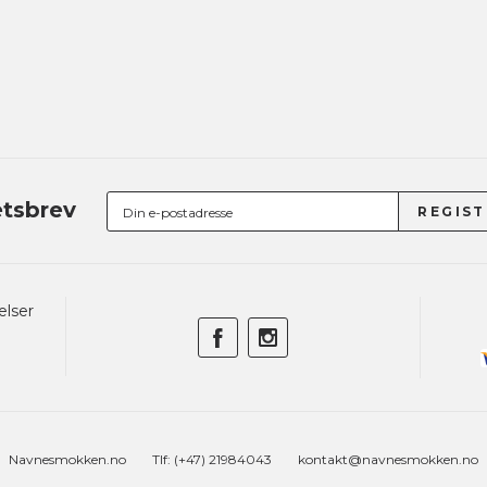
tsbrev
elser
Navnesmokken.no
Tlf: (+47) 21984043
kontakt@navnesmokken.no