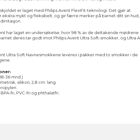
-skjoldet er laget med Philips Avent FlexiFit-teknologi. Det gjør at
r ekstra mykt og fleksibelt, og gir færre merker på barnet ditt sin hud
irritasjon.
vent har laget en undersøkelse, hvor 98 % av de deltakende mødrene
barnet deres tar godt imot Philips Avent Ultra Soft-smokker, og Ultra A
vent Ultra Soft Navnesmokkene leveres i pakker med to smokker i de
rgene.
oner:
(18-36 mnd.)
trisk, silikon, 2,8 cm. lang.
propylen.
A-fri, PVC-fri og phthalatfri.