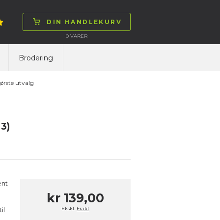
DIN HANDLEKURV
0
VARER
Brodering
ørste utvalg
 3)
ent
kr 139,00
Ekskl.
Frakt
il