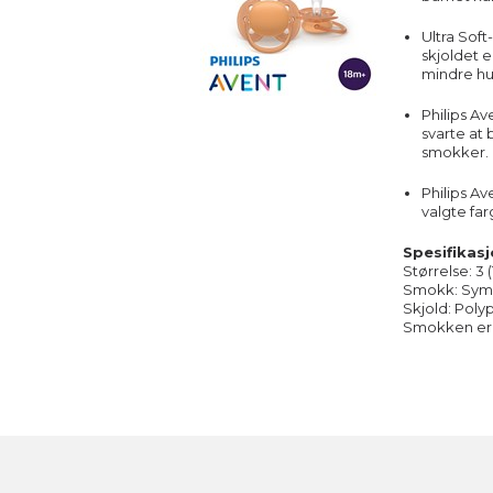
Ultra Soft
skjoldet e
mindre hud
Philips A
svarte at 
smokker.
Philips A
valgte fa
Spesifikasj
Størrelse: 3 
Smokk: Symme
Skjold: Poly
Smokken er BP