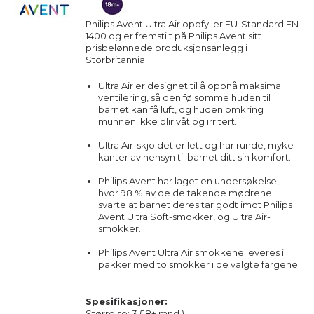
Philips Avent Ultra Air oppfyller EU-Standard EN
1400 og er fremstilt på Philips Avent sitt
prisbelønnede produksjonsanlegg i
Storbritannia.
Ultra Air er designet til å oppnå maksimal
ventilering, så den følsomme huden til
barnet kan få luft, og huden omkring
munnen ikke blir våt og irritert.
Ultra Air-skjoldet er lett og har runde, myke
kanter av hensyn til barnet ditt sin komfort.
Philips Avent har laget en undersøkelse,
hvor 98 % av de deltakende mødrene
svarte at barnet deres tar godt imot Philips
Avent Ultra Soft-smokker, og Ultra Air-
smokker.
Philips Avent Ultra Air smokkene leveres i
pakker med to smokker i de valgte fargene.
Spesifikasjoner:
Størrelse: 3 (18+ mnd.)