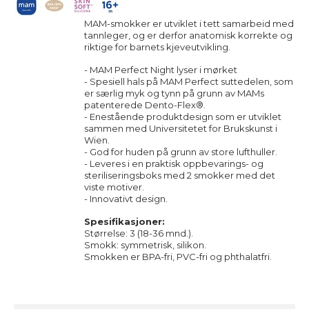
MAM-smokker er utviklet i tett samarbeid med
tannleger, og er derfor anatomisk korrekte og
riktige for barnets kjeveutvikling.
- MAM Perfect Night lyser i mørket
- Spesiell hals på MAM Perfect suttedelen, som
er særlig myk og tynn på grunn av MAMs
patenterede Dento-Flex®.
- Enestående produktdesign som er utviklet
sammen med Universitetet for Brukskunst i
Wien.
- God for huden på grunn av store lufthuller.
- Leveres i en praktisk oppbevarings- og
steriliseringsboks med 2 smokker med det
viste motiver.
- Innovativt design.
Spesifikasjoner:
Størrelse: 3 (18-36 mnd.).
Smokk: symmetrisk, silikon.
Smokken er BPA-fri, PVC-fri og phthalatfri.