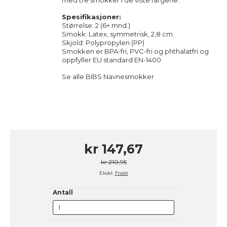
med tre smokker i de viste fargene.
Spesifikasjoner:
Størrelse: 2 (6+ mnd.)
Smokk: Latex, symmetrisk, 2,8 cm.
Skjold: Polypropylen (PP)
Smokken er BPA-fri, PVC-fri og phthalatfri og
oppfyller EU standard EN-1400
Se alle BIBS Navnesmokker
kr 147,67
kr 210,95
Ekskl.
Frakt
Antall