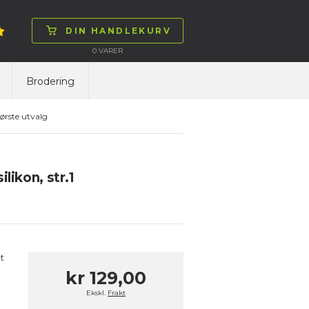
DIN HANDLEKURV
0
VARER
Brodering
ørste utvalg
likon, str.1
t
kr 129,00
Ekskl.
Frakt
l