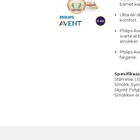
barnet kan
Ultra Air-
komfort.
Philips A
svarte at 
smokker.
Philips A
fargene.
Spesifikasj
Størrelse: 1 
Smokk: Symme
Skjold: Poly
Smokken er BP