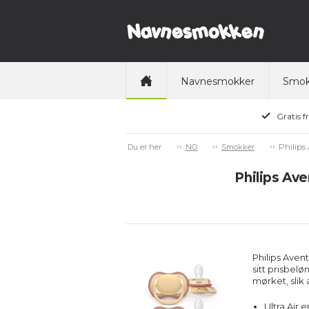
Navnesmokker
Smok
Gratis f
Philips
Du er her
NO
Smokker
Philips Ave
Philips Avent
sitt prisbel
mørket, slik 
Ultra Air 