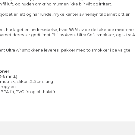
 få luft, og huden omkring munnen ikke blir våt og irritert.
skjoldet er lett og har runde, myke kanter av hensyn til barnet ditt sin
vent har laget en undersøkelse, hvor 98 % av de deltakende mødrene
barnet deres tar godt imot Philips Avent Ultra Soft-smokker, og Ultra A
vent Ultra Air smokkene leveres i pakker med to smokker i de valgte
oner:
(0-6 mnd.)
trisk, silikon, 2,5 cm. lang
propylen
A-fri, PVC-fri og phthalatfri.