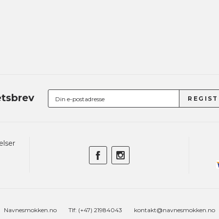
tsbrev
elser
Navnesmokken.no
Tlf: (+47) 21984043
kontakt@navnesmokken.no