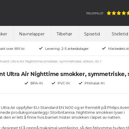
TRUSTPILOT
ker
Navnelapper
Tilbehør
Spisetid
Stelletid
rakt over 699 kr.
Levering: 2-5 arbeidsdager
Markedets st
 Avent Ultra Air Nighttime smokker, symmetriske, silikon, str.1
nt Ultra Air Nighttime smokker, symmetriske, si
BPA-fri
PVC-fri
Phthalat-fri
 Ultra Air oppfyller EU-Standard EN 1400 og er fremstilt på Philips Aven
ønnede produksjonsanlegg i Storbritannia.
Nighttime smokken lyser i
at den er lett å finne hvis barnet mister smokken i løpet av natten.
er designet til å oppnå maksimal ventilering, så den følsomme huden ti