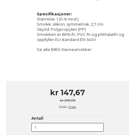
Spesifikasjoner:
Størrelse: 1 (0-6 mnd.)
Smokk: silikon, symmetrisk, 2,7 cm.
Skjold: Polypropylen (PP)
Smokken er BPA-fri, PVC-fri og phthalatfri og
oppfyller EU standard EN-1400
Se alle BIBS Navnesmokker
kr 147,67
kr 210,95
Ekskl.
Frakt
Antall