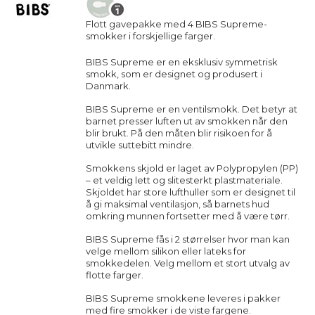
Flott gavepakke med 4 BIBS Supreme-
smokker i forskjellige farger.
BIBS Supreme er en eksklusiv symmetrisk
smokk, som er designet og produsert i
Danmark.
BIBS Supreme er en ventilsmokk. Det betyr at
barnet presser luften ut av smokken når den
blir brukt. På den måten blir risikoen for å
utvikle suttebitt mindre.
Smokkens skjold er laget av Polypropylen (PP)
– et veldig lett og slitesterkt plastmateriale.
Skjoldet har store lufthuller som er designet til
å gi maksimal ventilasjon, så barnets hud
omkring munnen fortsetter med å være tørr.
BIBS Supreme fås i 2 størrelser hvor man kan
velge mellom silikon eller lateks for
smokkedelen. Velg mellom et stort utvalg av
flotte farger.
BIBS Supreme
smokkene leveres i pakker
med fire smokker i de viste fargene.