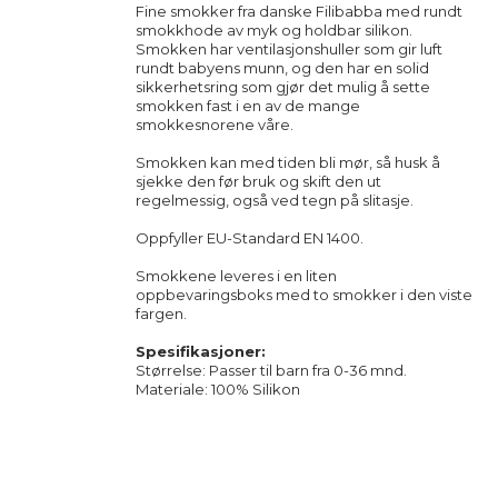
Fine smokker fra danske Filibabba med rundt
smokkhode av myk og holdbar silikon.
Smokken har ventilasjonshuller som gir luft
rundt babyens munn, og den har en solid
sikkerhetsring som gjør det mulig å sette
smokken fast i en av de mange
smokkesnorene våre.
Smokken kan med tiden bli mør, så husk å
sjekke den før bruk og skift den ut
regelmessig, også ved tegn på slitasje.
Oppfyller EU-Standard EN 1400.
Smokkene leveres i en liten
oppbevaringsboks med to smokker i den viste
fargen.
Spesifikasjoner:
Størrelse: Passer til barn fra 0-36 mnd.
Materiale: 100% Silikon