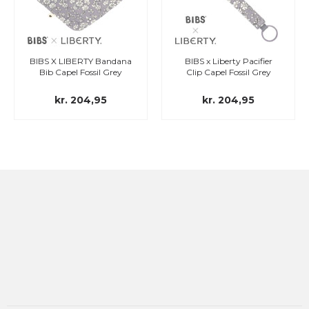
 X LIBERTY Bandana
BIBS x Liberty Pacifier
BIBS x
b Capel Fossil Grey
Clip Capel Fossil Grey
Cli
kr. 204,95
kr. 204,95
k