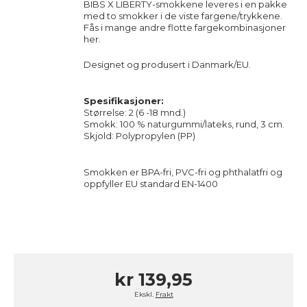
BIBS X LIBERTY-smokkene leveres i en pakke
med to smokker i de viste fargene/trykkene.
Fås i mange andre flotte fargekombinasjoner
her
.
Designet og produsert i Danmark/EU.
Spesifikasjoner:
Størrelse: 2 (6 -18 mnd.)
Smokk: 100 % naturgummi/lateks, rund, 3 cm.
Skjold: Polypropylen (PP)
Smokken er BPA-fri, PVC-fri og phthalatfri og
oppfyller EU standard EN-1400
kr 139,95
Ekskl.
Frakt