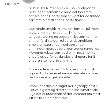
BIBS X LIBERTY er en eksklusiv kolleksjon fra
BIBS laget i samarbeid med det berømte
britiske band Liberty som er kjent for de tidløse
og flotte blomstrende Liberty-trykk.
Den runde smokk minner om formen på mors
bryst. Smokken skaper en liknende
tungeplassering og sugeteknikk som når man
ammer fordi tungen rulles rundt smokken.
Smokken støtter dermed opp under
ammingen nettopp fordi den trener tunge- og
kjevemuskulatur som ved amming. Smokken
anbefales derfor av danske jordmødre for å
understøtte naturlig amming.
Smokkedelen er av 100 % latex som er mykt
og smidig. Latex er et naturmateriale, det kan
derfor være fargeforskjeller.
Smokkens skjold er laget av Polypropylen (PP)
– et veldig lett og slitesterkt plastikkmateriale.
Skjoldet er utadvendt så det kommer bra med
luft inn til barnets fine hud.