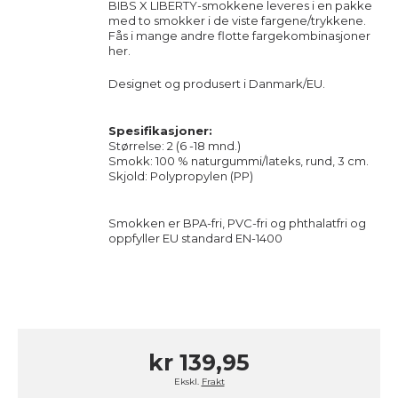
BIBS X LIBERTY-smokkene leveres i en pakke
med to smokker i de viste fargene/trykkene.
Fås i mange andre flotte fargekombinasjoner
her
.
Designet og produsert i Danmark/EU.
Spesifikasjoner:
Størrelse: 2 (6 -18 mnd.)
Smokk: 100 % naturgummi/lateks, rund, 3 cm.
Skjold: Polypropylen (PP)
Smokken er BPA-fri, PVC-fri og phthalatfri og
oppfyller EU standard EN-1400
kr 139,95
Ekskl.
Frakt