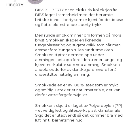
BIBS X LIBERTY er en eksklusiv kolleksjon fra
BIBS laget i samarbeid med det berømte
britiske band Liberty som er kjent for de tidløse
og flotte blomstrende Liberty-trykk.
Den runde smokk minner om formen på mors
bryst. Smokken skaper en liknende
tungeplassering og sugeteknikk som når man
ammer fordi tungen rulles rundt smokken.
Smokken støtter dermed opp under
ammingen nettopp fordi den trener tunge- og
kjevemuskulatur som ved amming. Smokken
anbefales derfor av danske jordmødre for å
understøtte naturlig amming.
Smokkedelen er av 100 % latex som er mykt
og smidig. Latex er et naturmateriale, det kan
derfor være fargeforskjeller.
Smokkens skjold er laget av Polypropylen (PP)
– et veldig lett og slitesterkt plastikkmateriale.
Skjoldet er utadvendt så det kommer bra med
luft inn til barnets fine hud.