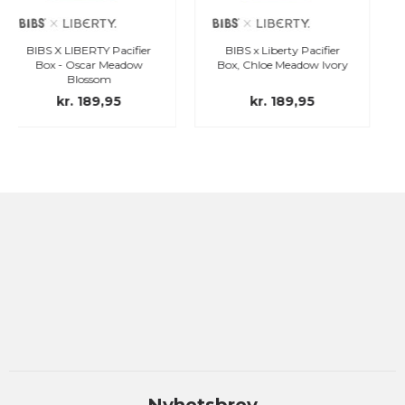
acifier
BIBS x Liberty Pacifier
Bibs x Liberty Boh
eadow
Box, Chloe Meadow Ivory
Oscar- Meadow Blo
Mix, str. 1
5
kr. 189,95
kr. 139,95