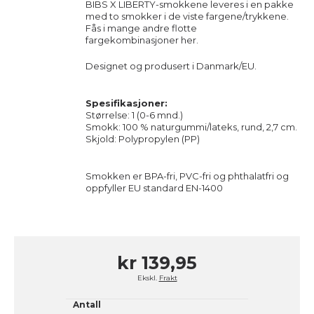
BIBS X LIBERTY-smokkene leveres i en pakke
med to smokker i de viste fargene/trykkene.
Fås i mange andre flotte
fargekombinasjoner
her
.
Designet og produsert i Danmark/EU.
Spesifikasjoner:
Størrelse: 1 (0-6 mnd.)
Smokk: 100 % naturgummi/lateks, rund, 2,7 cm.
Skjold: Polypropylen (PP)
Smokken er BPA-fri, PVC-fri og phthalatfri og
oppfyller EU standard EN-1400
kr 139,95
Ekskl.
Frakt
Antall