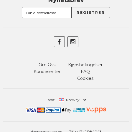
Nyhetsbrev
Om Oss
Kjøpsbetingelser
Kundesenter
FAQ
Cookies
Land:
Norway
Navnesmokken.no
Tlf: (+47) 21984043