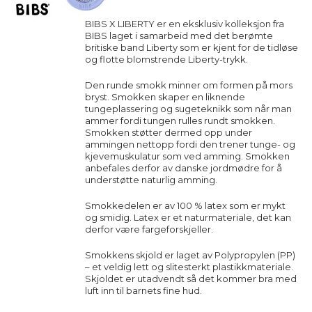
BIBS X LIBERTY er en eksklusiv kolleksjon fra
BIBS laget i samarbeid med det berømte
britiske band Liberty som er kjent for de tidløse
og flotte blomstrende Liberty-trykk.
Den runde smokk minner om formen på mors
bryst. Smokken skaper en liknende
tungeplassering og sugeteknikk som når man
ammer fordi tungen rulles rundt smokken.
Smokken støtter dermed opp under
ammingen nettopp fordi den trener tunge- og
kjevemuskulatur som ved amming. Smokken
anbefales derfor av danske jordmødre for å
understøtte naturlig amming.
Smokkedelen er av 100 % latex som er mykt
og smidig. Latex er et naturmateriale, det kan
derfor være fargeforskjeller.
Smokkens skjold er laget av Polypropylen (PP)
– et veldig lett og slitesterkt plastikkmateriale.
Skjoldet er utadvendt så det kommer bra med
luft inn til barnets fine hud.