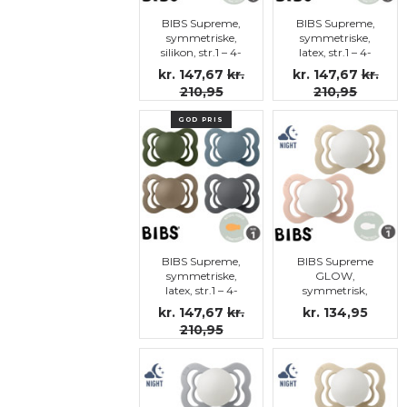
BIBS Supreme,
BIBS Supreme,
symmetriske,
symmetriske,
silikon, str.1 – 4-
latex, str.1 – 4-
pakning (Petrol,
pakning
kr. 147,67
kr.
kr. 147,67
kr.
Iron, Hunter
(Mocha, Dark
210,95
210,95
green, Dark
oak, Ruby,
Oak)
Rust)
GOD PRIS
BIBS Supreme,
BIBS Supreme
symmetriske,
GLOW,
latex, str.1 – 4-
symmetrisk,
pakning (Petrol,
silikon, str.1
kr. 147,67
kr.
kr. 134,95
Iron, Hunter
210,95
green, Dark
Oak)