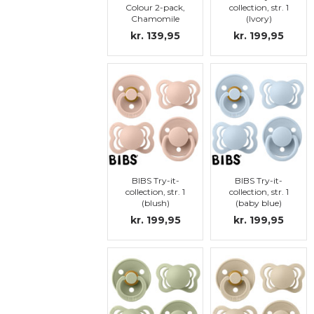
Colour 2-pack,
collection, str. 1
Chamomile
(Ivory)
Lawn - Baby
kr. 139,95
kr. 199,95
Blue Mix, str. 1
(MERK:
SYMMETRISK
SMOKKEDEL)
BIBS Try-it-
BIBS Try-it-
collection, str. 1
collection, str. 1
(blush)
(baby blue)
kr. 199,95
kr. 199,95