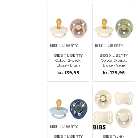
SMOKKEDEL)
BIBS X LIBERTY
BIBS X LIBERTY
Colour 2-pack,
Colour 2-pack,
Eloise - Blush
Eloise - Sage
Mix, str. 1
Mix, str. 1
kr. 139,95
kr. 139,95
(MERK:
(MERK:
SYMMETRISK
SYMMETRISK
SMOKKEDEL)
SMOKKEDEL)
BIBS X LIBERTY
BIBS Try-it-