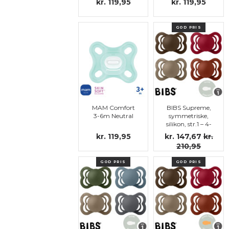
kr. 119,95
kr. 119,95
GOD PRIS
MAM Comfort
BIBS Supreme,
3-6m Neutral
symmetriske,
silikon, str.1 – 4-
pakning
kr. 119,95
kr. 147,67
kr.
(Mocha, Dark
210,95
oak, Ruby,
Rust)
GOD PRIS
GOD PRIS