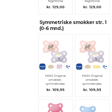
Nighttime
Nighttime
smokker,
smokker,
kr. 129,00
kr. 129,00
symmetriske,
symmetriske,
silikon, str.0 (0-
silikon, str.0 (0-
2 mdr)
2 mdr)
Symmetriske smokker str. 1
(0-6 mnd.)
MAM Original
MAM Original
smokker,
smokker,
symmetriske,
symmetriske,
silikon str.1
natural rubber,
kr. 109,95
kr. 109,95
str.1