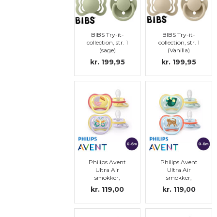
BIBS Try-it-
BIBS Try-it-
collection, str. 1
collection, str. 1
(sage)
(Vanilla)
kr. 199,95
kr. 199,95
Philips Avent
Philips Avent
Ultra Air
Ultra Air
smokker,
smokker,
symmetriske,
symmetriske,
kr. 119,00
kr. 119,00
silikon, str.1
silikon, str.1