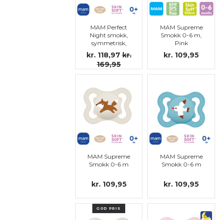
MAM Perfect
MAM Supreme
Night smokk,
Smokk 0-6 m,
symmetrisk,
Pink
silikon str.1 (lys
kr. 118,97
kr.
kr. 109,95
blå)
169,95
MAM Supreme
MAM Supreme
Smokk 0-6 m
Smokk 0-6 m
kr. 109,95
kr. 109,95
GOD PRIS