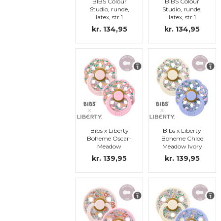
BIBS Colour
BIBS Colour
Studio, runde,
Studio, runde,
latex, str.1
latex, str.1
kr. 134,95
kr. 134,95
Bibs x Liberty
Bibs x Liberty
Boheme Oscar-
Boheme Chloe
Meadow
Meadow Ivory
Blossom Mix,
Mix, latex, str 1
kr. 139,95
kr. 139,95
str. 1