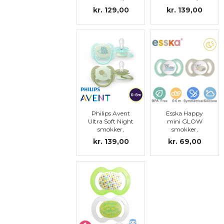
symmetriske,
symmetriske,
kr. 129,00
kr. 139,00
silikon, str.1
silikon, str. 1
Philips Avent
Esska Happy
Ultra Soft Night
mini GLOW
smokker,
smokker,
symmetriske,
symmetriske,
kr. 139,00
kr. 69,00
silikon, str. 1
silikon, str.1