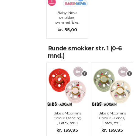
Baby-Nova
smokker,
symmetriske,
silikon, str.1
kr. 55,00
(grønn,
transparent)
Runde smokker str. 1 (0-6
mnd.)
Bibs x Moomins
Bibs x Moomins
Colour Dancing
Colour Friends,
, Latex, str. 1
Latex, str. 1
kr. 139,95
kr. 139,95