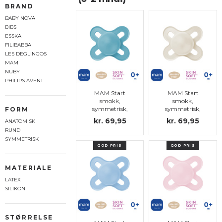
BRAND
BABY NOVA
BIBS
ESSKA
FILIBABBA
LES DEGLINGOS
MAM
NUBY
PHILIPS AVENT
MAM Start
MAM Start
smokk,
smokk,
symmetrisk,
symmetrisk,
FORM
silikon str.0 (blå)
silikon str.0
kr. 69,95
kr. 69,95
ANATOMISK
RUND
SYMMETRISK
GOD PRIS
GOD PRIS
MATERIALE
LATEX
SILIKON
STØRRELSE