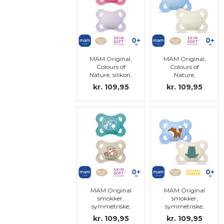
MAM Original,
MAM Original,
Colours of
Colours of
Nature, silikon,
Nature,
str. 1
symmetrisk,
kr. 109,95
kr. 109,95
silikon, str. 1
MAM Original
MAM Original
smokker,
smokker,
symmetriske,
symmetriske,
silikon str.1
natural rubber,
kr. 109,95
kr. 109,95
str.1