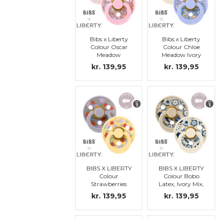
Bibs x Liberty
Bibs x Liberty
Colour Oscar
Colour Chloe
Meadow
Meadow Ivory
Blossom Mix,
Mix, Latex, st. 1
kr. 139,95
kr. 139,95
Latex, st. 1
BIBS X LIBERTY
BIBS X LIBERTY
Colour
Colour Bobo
Strawberries
Latex, Ivory Mix,
and Cream -
str 1
kr. 139,95
kr. 139,95
Pale Butter Mix,
str 1