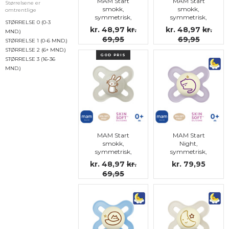
MAM Start
MAM Start
Størrelsene er
smokk,
smokk,
omtrentlige
symmetrisk,
symmetrisk,
STØRRELSE 0 (0-3
silikon str.0
silikon str.0
kr. 48,97
kr.
kr. 48,97
kr.
MND.)
69,95
69,95
STØRRELSE 1 (0-6 MND.)
STØRRELSE 2 (6+ MND.)
GOD PRIS
STØRRELSE 3 (16-36
MND.)
MAM Start
MAM Start
smokk,
Night,
symmetrisk,
symmetrisk,
silikon str.0
silikon str.0
kr. 48,97
kr.
kr. 79,95
69,95