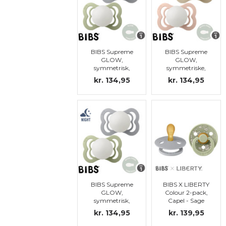
BIBS Supreme
BIBS Supreme
GLOW,
GLOW,
symmetrisk,
symmetriske,
silikon, str.1
latex, str.1
kr. 134,95
kr. 134,95
BIBS Supreme
BIBS X LIBERTY
GLOW,
Colour 2-pack,
symmetrisk,
Capel - Sage
latex, str.1
Mix, str. 1
kr. 134,95
kr. 139,95
(MERK:
SYMMETRISK