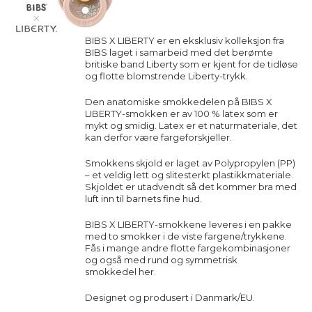
BIBS X LIBERTY er en eksklusiv kolleksjon fra
BIBS laget i samarbeid med det berømte
britiske band Liberty som er kjent for de tidløse
og flotte blomstrende Liberty-trykk.
Den anatomiske smokkedelen på
BIBS X
LIBERTY-smokken
er av 100 % latex som er
mykt og smidig. Latex er et naturmateriale, det
kan derfor være fargeforskjeller.
Smokkens skjold er laget av Polypropylen (PP)
– et veldig lett og slitesterkt plastikkmateriale.
Skjoldet er utadvendt så det kommer bra med
luft inn til barnets fine hud.
BIBS X LIBERTY-smokkene leveres i en pakke
med to smokker i de viste fargene/trykkene.
Fås i mange andre flotte fargekombinasjoner
og også med rund og symmetrisk
smokkedel
her
.
Designet og produsert i Danmark/EU.