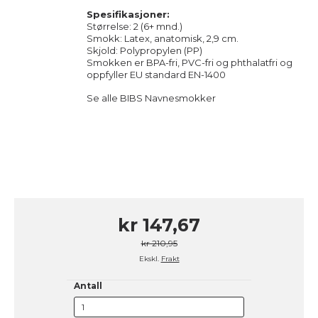
Spesifikasjoner:
Størrelse: 2 (6+ mnd.)
Smokk: Latex, anatomisk, 2,9 cm.
Skjold: Polypropylen (PP)
Smokken er BPA-fri, PVC-fri og phthalatfri og
oppfyller EU standard EN-1400
Se alle BIBS Navnesmokker
kr 147,67
kr 210,95
Ekskl.
Frakt
Antall