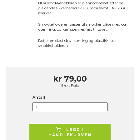
NUK smokkeholderen er gjennomtestet etter de
gjeldende sikkerhetskrav i Europa samt EN-12586-
merket.
Smokkeholderen passer til smokker både med og
uten ring, og kan spennes fast til tøyet.
Det er en elastisk silikonring og plastikklips i
smokkeholderen.
kr 79,00
Ekskl.
Frakt
Antall
LEGG I
HANDLEKURVEN