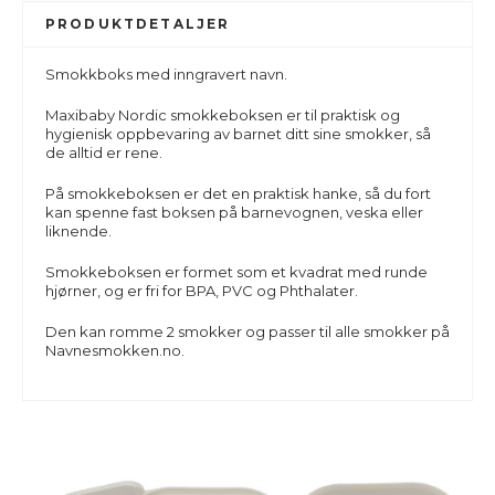
PRODUKTDETALJER
Smokkboks med inngravert navn.
Maxibaby Nordic smokkeboksen er til praktisk og
hygienisk oppbevaring av barnet ditt sine smokker, så
de alltid er rene.
På smokkeboksen er det en praktisk hanke, så du fort
kan spenne fast boksen på barnevognen, veska eller
liknende.
Smokkeboksen er formet som et kvadrat med runde
hjørner, og er fri for BPA, PVC og Phthalater.
Den kan romme 2 smokker og passer til alle smokker på
Navnesmokken.no.