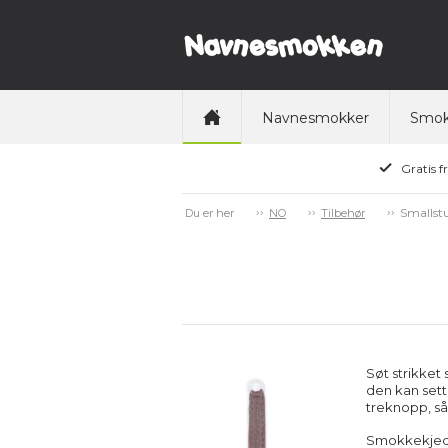
Navnesmokker
Smok
Gratis f
Smallstu
Du er her
NO
Tilbehør
Søt strikket
den kan sett
treknopp, så
Smokkekjeden