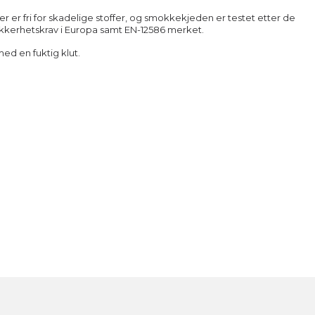
er er fri for skadelige stoffer, og smokkekjeden er testet etter de
kkerhetskrav i Europa samt EN-12586 merket.
ed en fuktig klut.