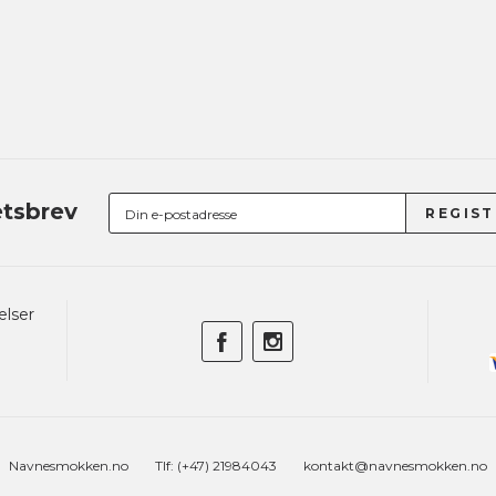
tsbrev
elser
Navnesmokken.no
Tlf: (+47) 21984043
kontakt@navnesmokken.no