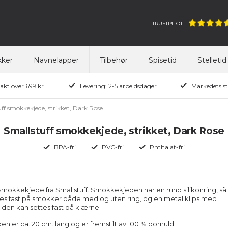
TRUSTPILOT
ker
Navnelapper
Tilbehør
Spisetid
Stelletid
rakt over 699 kr.
Levering: 2-5 arbeidsdager
Markedets st
ff smokkekjede, strikket, Dark Rose
Smallstuff smokkekjede, strikket, Dark Rose
BPA-fri
PVC-fri
Phthalat-fri
 smokkekjede fra Smallstuff.
Smokkekjeden har en rund silikonring, så
es fast på smokker både med og uten ring, og en metallklips med
 den kan settes fast på klærne.
 er ca. 20 cm. lang og er fremstilt av 100 % bomuld.