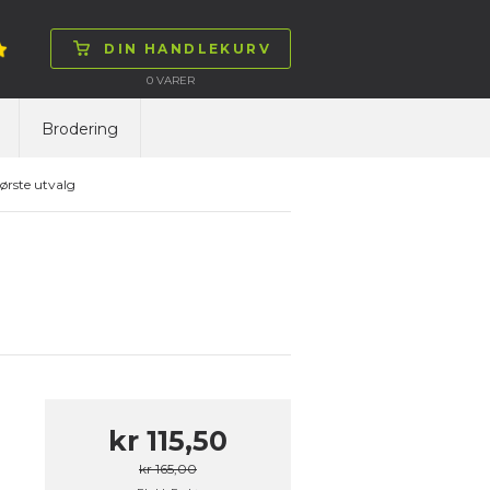
DIN HANDLEKURV
0
VARER
Brodering
ørste utvalg
kr 115,50
kr 165,00