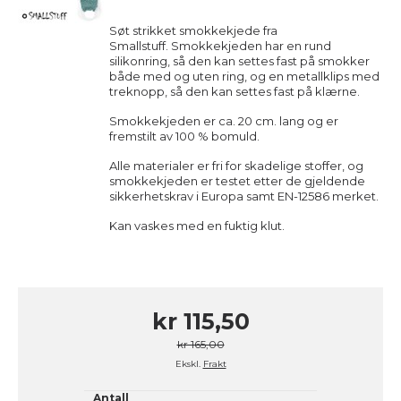
Søt strikket smokkekjede fra
Smallstuff.
Smokkekjeden har en rund
silikonring, så den kan settes fast på smokker
både med og uten ring, og en metallklips med
treknopp, så den kan settes fast på klærne.
Smokkekjeden er ca. 20 cm. lang og er
fremstilt av 100 % bomuld.
Alle materialer er fri for skadelige stoffer, og
smokkekjeden er testet etter de gjeldende
sikkerhetskrav i Europa samt EN-12586 merket.
Kan vaskes med en fuktig klut.
kr 115,50
kr 165,00
Ekskl.
Frakt
Antall