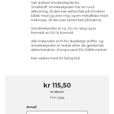
Søt strikket smokkekjede fra
Smallstuff.
Smokkekjeden har en rund
silikonring, så den kan settes fast på smokker
både med og uten ring, og en metallklips med
treknopp, så den kan settes fast på klærne.
Smokkekjeden er ca. 20 cm. lang og er
fremstilt av 100 % bomuld.
Alle materialer er fri for skadelige stoffer, og
smokkekjeden er testet etter de gjeldende
sikkerhetskrav i Europa samt EN-12586 merket.
Kan vaskes med en fuktig klut.
kr 115,50
kr 165,00
Ekskl.
Frakt
Antall