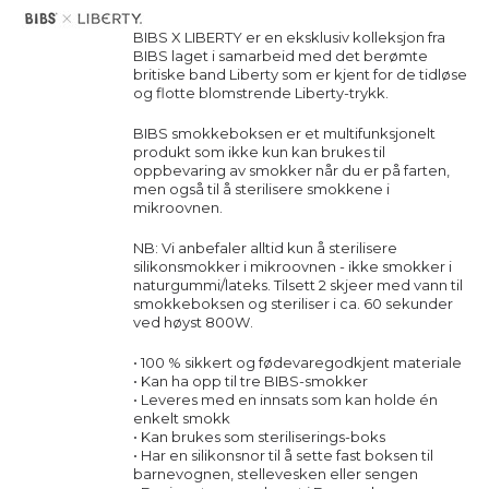
BIBS X LIBERTY er en eksklusiv kolleksjon fra
BIBS laget i samarbeid med det berømte
britiske band Liberty som er kjent for de tidløse
og flotte blomstrende Liberty-trykk.
BIBS smokkeboksen er et multifunksjonelt
produkt som ikke kun kan brukes til
oppbevaring av smokker når du er på farten,
men også til å sterilisere smokkene i
mikroovnen.
NB: Vi anbefaler alltid kun å sterilisere
silikonsmokker i mikroovnen - ikke smokker i
naturgummi/lateks. Tilsett 2 skjeer med vann til
smokkeboksen og steriliser i ca. 60 sekunder
ved høyst 800W.
• 100 % sikkert og fødevaregodkjent materiale
• Kan ha opp til tre BIBS-smokker
• Leveres med en innsats som kan holde én
enkelt smokk
• Kan brukes som steriliserings-boks
• Har en silikonsnor til å sette fast boksen til
barnevognen, stellevesken eller sengen