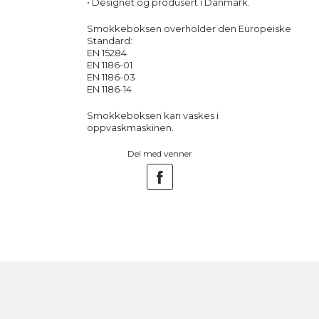
• Designet og produsert i Danmark.
Smokkeboksen overholder den Europeiske
Standard:
EN 15284
EN 1186-01
EN 1186-03
EN 1186-14
Smokkeboksen kan vaskes i
oppvaskmaskinen.
Del med venner