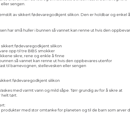
 eller sengen.
emstilt av sikkert fødevaregodkjent silikon. Den er holdbar og enkel 
n har små huller i bunnen så vannet kan renne ut hvis den oppbeva
v sikkert fødevaregodkjent silikon
are opp til tre BIBS smokker
kkene sikre, rene og enkle å finne
 i bunnen så vannet kan renne ut hvis den oppbevares utenfor
fast til barnevognen, stellevesken eller sengen
 sikkert fødevaregodkjent silikon
Vaskes med varmt vann og mild såpe. Tørr grundig av for å sikre at
helt tørt.
rt:
r produkter med stor omtanke for planeten og til de barn som arver d