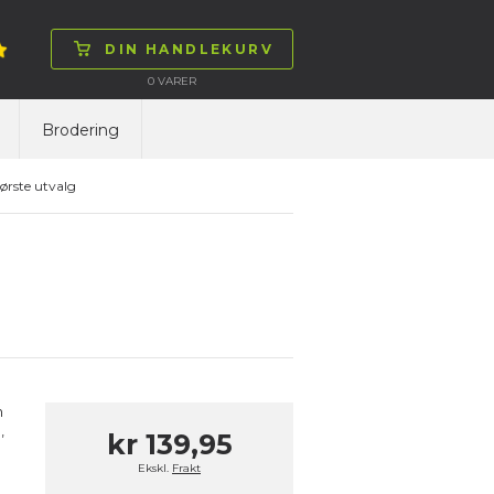
DIN HANDLEKURV
0
VARER
Brodering
ørste utvalg
n
,
kr 139,95
Ekskl.
Frakt