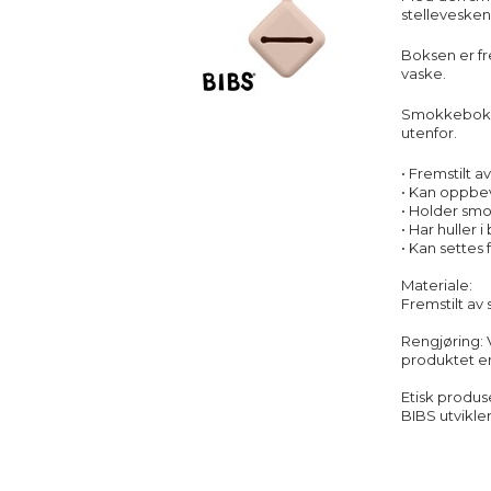
stellevesken
Boksen er fr
vaske.
Smokkebokse
utenfor.
• Fremstilt a
• Kan oppbev
• Holder smo
• Har huller
• Kan settes 
Materiale:
Fremstilt av
Rengjøring: 
produktet er 
Etisk produse
BIBS utvikle