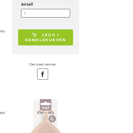
Antall
å
res
LEGG I
HANDLEKURVEN
Del med venner
en.