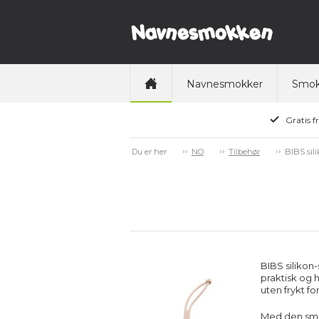
Navnesmokker
Smok
Gratis f
BIBS si
Du er her
NO
Tilbehør
BIBS silikon
praktisk og 
uten frykt fo
Med den smar