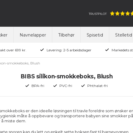
TRUSTPILOT
ker
Navnelapper
Tilbehør
Spisetid
Stelletid
rakt over 699 kr.
Levering: 2-5 arbeidsdager
Markedets st
likon-smokkeboks, Blush
BIBS silikon-smokkeboks, Blush
BPA-fri
PVC-fri
Phthalat-fri
-smokkeboks er den ideelle løsningen til travle foreldre som ønsker e
hygienisk måte å oppbevare og transportere babyen sine smokker på
r å miste dem.
te snoren kan du lett og enkelt sette boksen fast til barnevognen,