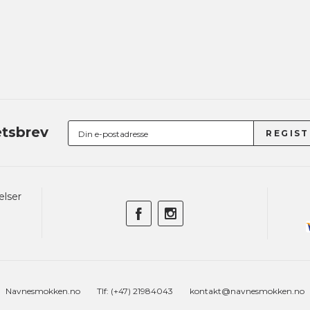
tsbrev
elser
Navnesmokken.no
Tlf: (+47) 21984043
kontakt@navnesmokken.no