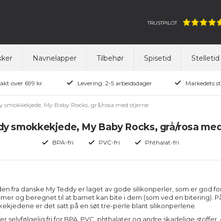
TRUSTPILOT
ker
Navnelapper
Tilbehør
Spisetid
Stelletid
rakt over 699 kr.
Levering: 2-5 arbeidsdager
Markedets st
y smokkekjede, My Baby Rocks, grå/rosa med stjerne
y smokkekjede, My Baby Rocks, grå/rosa med
BPA-fri
PVC-fri
Phthalat-fri
 fra danske My Teddy er laget av gode silikonperler, som er god fo
er og beregnet til at barnet kan bite i dem (som ved en bitering). P
ekjedene er det satt på en søt tre-perle blant silikonperlene.
r selvfølgelig fri for BPA, PVC, phthalater og andre skadelige stoffer,