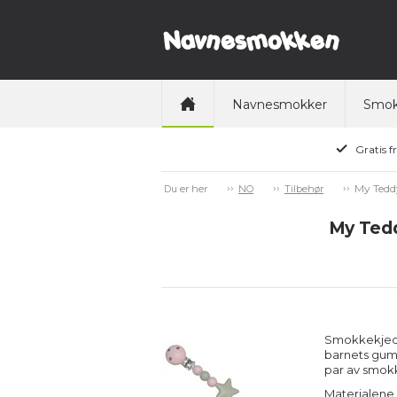
Navnesmokker
Smok
Gratis f
My Tedd
Du er her
NO
Tilbehør
My Tedd
Smokkekjeden
barnets gumm
par av smokk
Materialene e