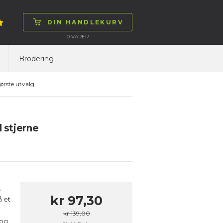
DIN HANDLEKURV
0
VARER
Brodering
ørste utvalg
 stjerne
r
kr 97,30
å et
kr 139,00
 og