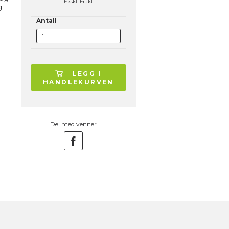
Ekskl.
Frakt
g
Antall
LEGG I
HANDLEKURVEN
Del med venner