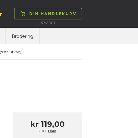
DIN HANDLEKURV
0
VARER
Brodering
ørste utvalg
kr 119,00
Ekskl.
Frakt