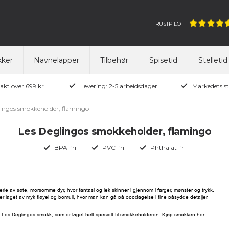
TRUSTPILOT
ker
Navnelapper
Tilbehør
Spisetid
Stelletid
rakt over 699 kr.
Levering: 2-5 arbeidsdager
Markedets st
lingos smokkeholder, flamingo
Les Deglingos smokkeholder, flamingo
BPA-fri
PVC-fri
Phthalat-fri
rie av søte, morsomme dyr, hvor fantasi og lek skinner i gjennom i farger, mønster og trykk.
 laget av myk fløyel og bomull, hvor man kan gå på oppdagelse i fine påsydde detaljer.
Les Deglingos smokk, som er laget helt spesielt til smokkeholderen. Kjøp smokken
her
.