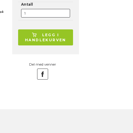
Antall
 på
LEGG I
HANDLEKURVEN
Del med venner