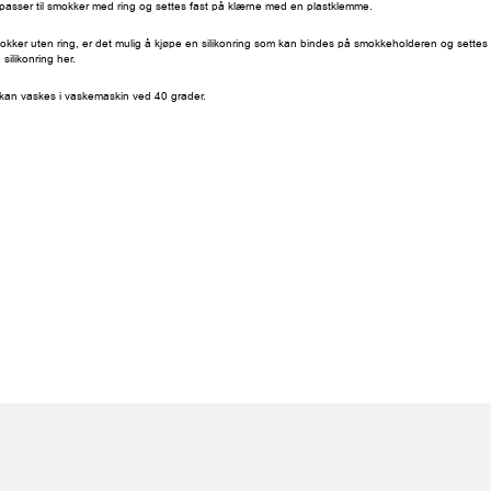
asser til smokker med ring og settes fast på klærne med en plastklemme.
okker uten ring, er det mulig å kjøpe en silikonring som kan bindes på smokkeholderen og settes
silikonring
her
.
an vaskes i vaskemaskin ved 40 grader.