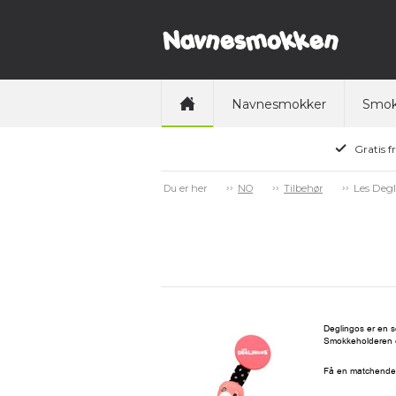
Navnesmokker
Smok
Gratis f
Les Deg
Du er her
NO
Tilbehør
Deglingos er en se
Smokkeholderen er
Få en matchende 