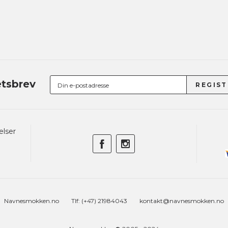
tsbrev
elser
Navnesmokken.no
Tlf: (+47) 21984043
kontakt@navnesmokken.no