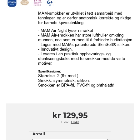
MAM-smokker er utviklet i tett samarbeid med
tannleger, og er derfor anatomisk korrekte og riktige
for barnets kjeveutvikling.
- MAM Air Night lyser i mørket
- MAM Air-smokken har store lufthuller omkring
munnen, noe som er med til å forhindre hudirritasjon.
- Lages med MAMs patenterede SkinSoft® silikon.
- Innovativt design.
- Leveres i en praktisk oppbevarings- og
steriliseringsboks med to smokker med de viste
motiver.
Spesifikasjoner:
Størrelse: 2 (6+ mnd.).
Smokk: symmetrisk, silikon.
Smokken er BPA-fri, PVC-fri og phthalatfri.
kr 129,95
Ekskl.
Frakt
Antall