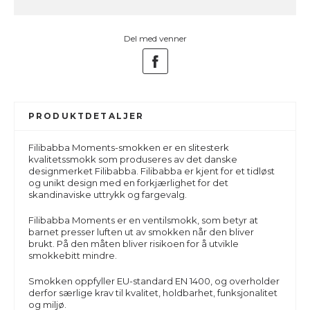
Del med venner
PRODUKTDETALJER
Filibabba Moments-smokken er en slitesterk
kvalitetssmokk som produseres av det danske
designmerket Filibabba. Filibabba er kjent for et tidløst
og unikt design med en forkjærlighet for det
skandinaviske uttrykk og fargevalg.
Filibabba Moments
er en ventilsmokk, som betyr at
barnet presser luften ut av smokken når den bliver
brukt. På den måten bliver risikoen for å utvikle
smokkebitt mindre.
Smokken oppfyller EU-standard EN 1400, og overholder
derfor særlige krav til kvalitet, holdbarhet, funksjonalitet
og miljø.