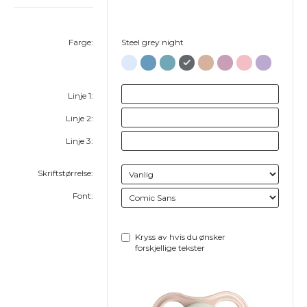
Farge:
Steel grey night
Linje 1:
Linje 2:
Linje 3:
Skriftstørrelse:
Font:
Kryss av hvis du ønsker
forskjellige tekster