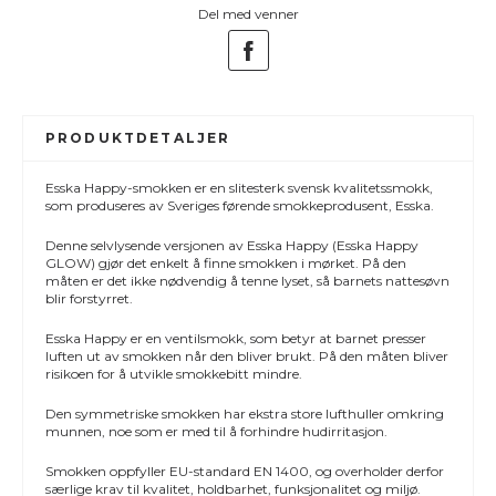
Del med venner
PRODUKTDETALJER
Esska Happy-smokken er en slitesterk svensk kvalitetssmokk,
som produseres av Sveriges førende smokkeprodusent, Esska.
Denne selvlysende versjonen av Esska Happy (Esska Happy
GLOW) gjør det enkelt å finne smokken i mørket. På den
måten er det ikke nødvendig å tenne lyset, så barnets nattesøvn
blir forstyrret.
Esska Happy er en ventilsmokk, som betyr at barnet presser
luften ut av smokken når den bliver brukt. På den måten bliver
risikoen for å utvikle smokkebitt mindre.
Den symmetriske smokken har ekstra store lufthuller omkring
munnen, noe som er med til å forhindre hudirritasjon.
Smokken oppfyller EU-standard EN 1400, og overholder derfor
særlige krav til kvalitet, holdbarhet, funksjonalitet og miljø.